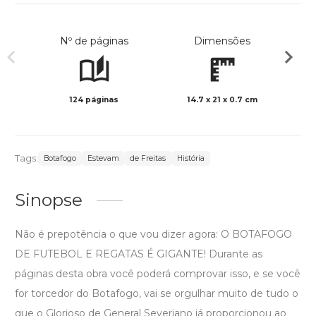
Nº de páginas
Dimensões
124 páginas
14.7 x 21 x 0.7 cm
Col
Tags:
Botafogo
Estevam
de Freitas
História
Sinopse
Não é prepotência o que vou dizer agora: O BOTAFOGO
DE FUTEBOL E REGATAS É GIGANTE! Durante as
páginas desta obra você poderá comprovar isso, e se você
for torcedor do Botafogo, vai se orgulhar muito de tudo o
que o Glorioso de General Severiano já proporcionou ao