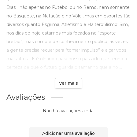
Brasil, não apenas no Futebol ou no Remo, nem somente
no Basquete, na Natação e no Vôlei, mas em esportes tão
diversos quanto Esgrima, Atletismo e Halterofilismo! Sim,
nos dias de hoje estamos mais focados no “esporte
bretão”, mas como é de conhecimento público, às vezes
a gente precisa recuar para “tomar impulso” e alçar voos
mais altos... E é olhando para nosso passado que tenho a
certeza de que o futuro guarda o tamanho que a no ...
Ver mais
Avaliações
Não há avaliações ainda.
Adicionar uma avaliação