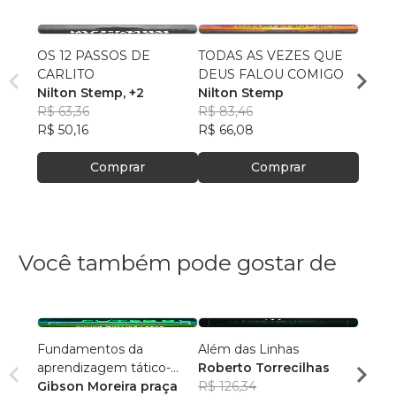
OS 12 PASSOS DE
TODAS AS VEZES QUE
ZICO 
CARLITO
DEUS FALOU COMIGO
Nilto
Nilton Stemp
, +2
Nilton Stemp
R$ 80
R$ 63,36
R$ 83,46
R$ 64
R$ 50,16
R$ 66,08
Comprar
Comprar
Você também pode gostar de
Fundamentos da
Além das Linhas
Copa 
aprendizagem tático-
Roberto Torrecilhas
Marc
técnica individual no
Gibson Moreira praça
R$ 126,34
R$ 55