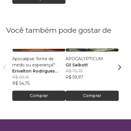
Você também pode gostar de
Apocalipse: fonte de
APOCALYPTICUM
Bom 
medo ou esperança?
Gil Saibott
Felipe
Erivelton Rodrigues
R$ 75,75
R$ 48
Nunes
R$ 69,15
R$ 59,97
R$ 38
R$ 54,75
Comprar
Comprar