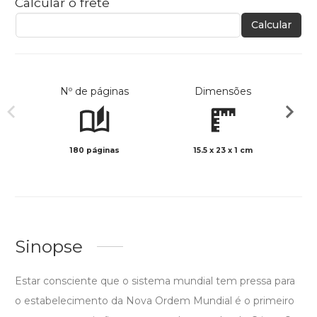
Calcular o frete
Calcular
Nº de páginas
Dimensões
180 páginas
15.5 x 23 x 1 cm
Preto 
Sinopse
Estar consciente que o sistema mundial tem pressa para
o estabelecimento da Nova Ordem Mundial é o primeiro