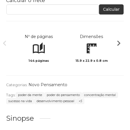
Calcular o frete
Calcular
Nº de páginas
Dimensões
144 páginas
15.9 x 22.9 x 0.8 cm
Preto 
Novo Pensamento
Categorias:
Tags:
poder da mente
poder do pensamento
concentração mental
sucesso na vida
desenvolvimento pessoal
+5
Sinopse