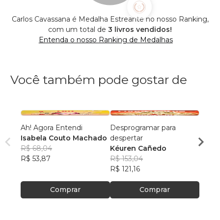
Carlos Cavassana é Medalha Estreante no nosso Ranking,
com um total de
3 livros vendidos!
Entenda o nosso Ranking de Medalhas
Você também pode gostar de
Ah! Agora Entendi
Desprogramar para
Mestr
Isabela Couto Machado
despertar
Si. D
R$ 68,04
Kéuren Cañedo
Vol.01
Eliza
R$ 53,87
R$ 153,04
R$ 14
R$ 121,16
R$ 111
Comprar
Comprar