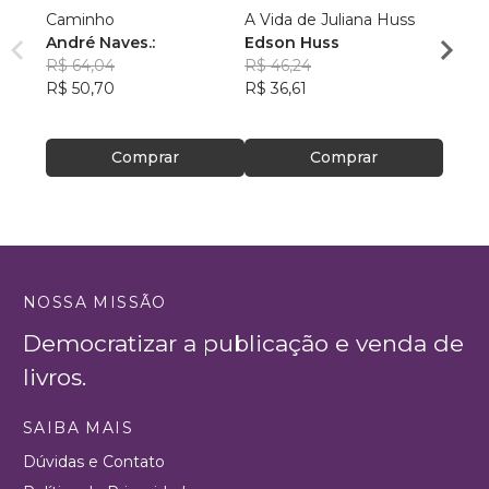
Caminho
A Vida de Juliana Huss
MILA
André Naves.:
Edson Huss
DOR
R$ 64,04
R$ 46,24
NADM
R$ 50,70
R$ 36,61
R$ 50
R$ 39
Comprar
Comprar
NOSSA MISSÃO
Democratizar a publicação e venda de
livros.
SAIBA MAIS
Dúvidas e Contato