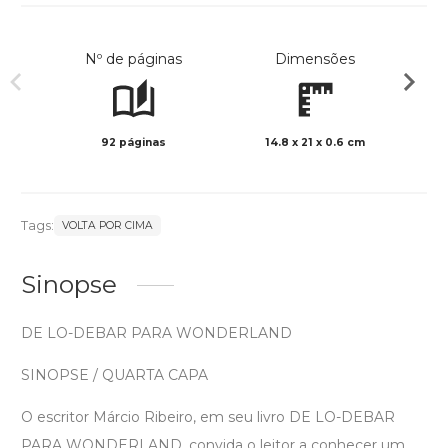
Nº de páginas
Dimensões
92 páginas
14.8 x 21 x 0.6 cm
Preto 
Tags:
VOLTA POR CIMA
Sinopse
DE LO-DEBAR PARA WONDERLAND
SINOPSE / QUARTA CAPA
O escritor Márcio Ribeiro, em seu livro DE LO-DEBAR
PARA WONDERLAND, convida o leitor a conhecer um