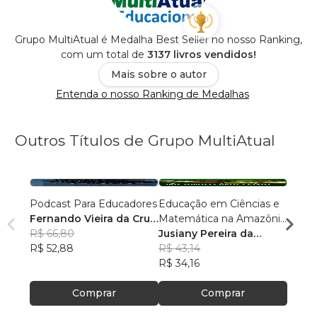
Grupo MultiAtual é Medalha Best Seller no nosso Ranking,
com um total de
3137 livros vendidos!
Mais sobre o autor
Entenda o nosso Ranking de Medalhas
Outros Títulos de Grupo MultiAtual
Podcast Para Educadores
Educação em Ciências e
Linguí
Fernando Vieira da Cruz
Matemática na Amazônia
Cultu
(Fernandinho Cruz)
R$ 66,80
Legal: Pesquisas e
Jusiany Pereira da
Histór
Érica
R$ 52,88
Práticas Pedagógicas
Cunha dos Santos
R$ 43,14
Carva
R$ 42
R$ 34,16
R$ 33
Comprar
Comprar