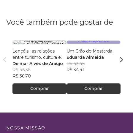
Você também pode gostar de
Lençóis : as relações
Um Grão de Mostarda
Inteli
entre turismo, cultura e
Eduarda Almeida
Aulas 
ambiente
Delmar Alves de Araújo
R$ 43,46
PhD(c
R$ 46,36
R$ 34,41
R$ 63
R$ 36,70
R$ 50
Comprar
Comprar
NOSSA MISSÃO