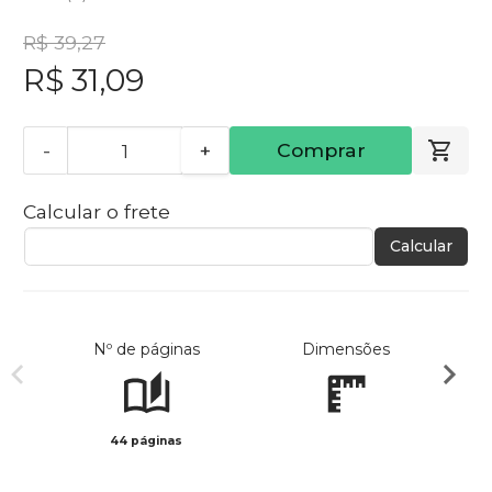
R$ 39,27
R$ 31,09
-
+
Comprar
Calcular o frete
Calcular
Nº de páginas
Dimensões
44 páginas
Preto 