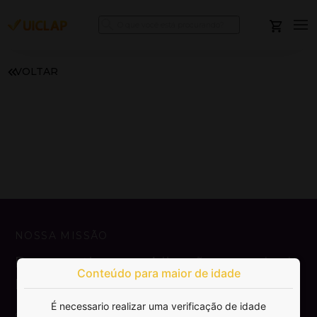
VOLTAR
NOSSA MISSÃO
Democratizar a publicação e venda de
Conteúdo para maior de idade
livros.
É necessario realizar uma verificação de idade
SAIBA MAIS