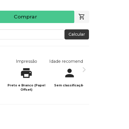
Comprar
Calcular
Impressão
Idade recomendada
Data de publicaç
Preto e Branco (Papel
Sem classificação
10/07/2023
Offset)