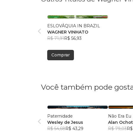
ESLOVÁQUIA IN BRAZIL
WAGNER VINHATO
R$ 71,91
R$ 56,93
Comprar
Você também pode gosta
Paternidade
Não Era Eu
Wesley de Jesus
Alan Ocho
R$ 54,68
R$ 43,29
R$ 79,03
R$