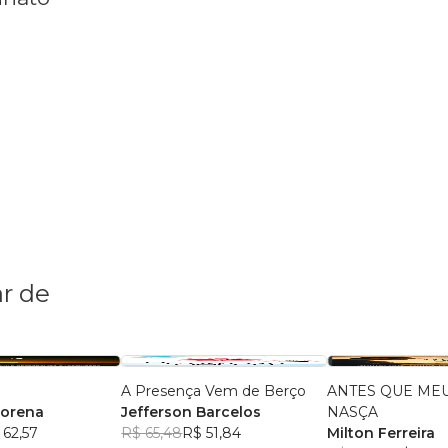
r de
A Presença Vem de Berço
ANTES QUE MEU
torena
Jefferson Barcelos
NASÇA
 62,57
R$ 65,48
R$ 51,84
Milton Ferreira