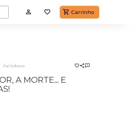
Carrinho
Pai Solteiro
R, A MORTE... E
S!