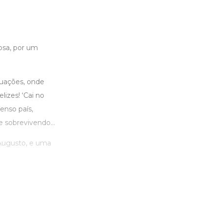
osa, por um
tuações, onde
lizes! ‘Cai no
enso país,
 e sobrevivendo…
 Augusto, e uma