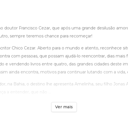
ao doutor Francisco Cezar, que após uma grande desilusão amor
utro, sempre teremos chance para recomeçar!
scritor Chico Cezar. Aberto para o mundo e atento, reconhece si
contra com pessoas, que possam ajudá-lo reencontrar, dias mais fe
o e vendendo livros entre quatro, das grandes cidades deste im
ssim ainda encontra, motivos para continuar lutando com a vida,
or, na Bahia, o destino lhe apresenta Amelinha, seu filho Jonas
eça a entender, que não ...
Ver mais