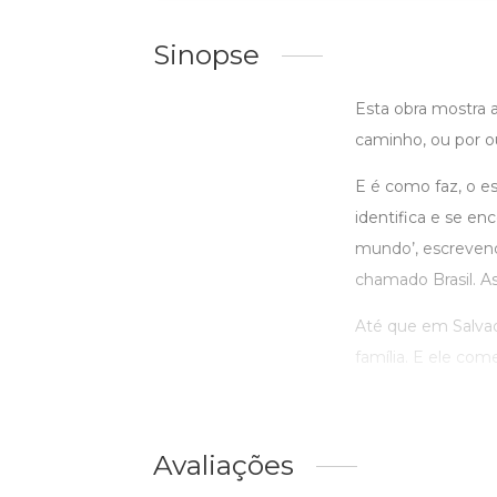
Sinopse
Esta obra mostra 
caminho, ou por o
E é como faz, o e
identifica e se en
mundo’, escrevend
chamado Brasil. A
Até que em Salvad
família. E ele com
Avaliações