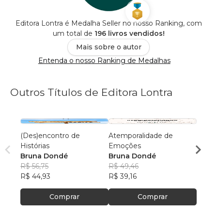
Editora Lontra é Medalha Seller no nosso Ranking, com
um total de
196 livros vendidos!
Mais sobre o autor
Entenda o nosso Ranking de Medalhas
Outros Títulos de Editora Lontra
(Des)encontro de
Atemporalidade de
Crime
Histórias
Emoções
Brun
Bruna Dondé
Bruna Dondé
R$ 49
R$ 56,75
R$ 49,46
R$ 39
R$ 44,93
R$ 39,16
Comprar
Comprar