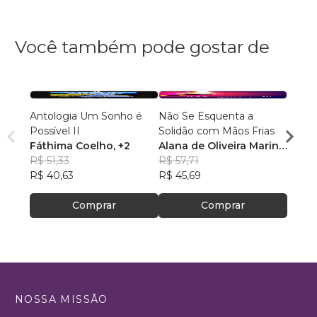
Você também pode gostar de
Antologia Um Sonho é
Não Se Esquenta a
Conta
Possível II
Solidão com Mãos Frias
Alexa
Fáthima Coelho
, +2
Alana de Oliveira Marin
,
R$ 43
R$ 51,33
+2
R$ 57,71
R$ 34
R$ 40,63
R$ 45,69
Comprar
Comprar
NOSSA MISSÃO