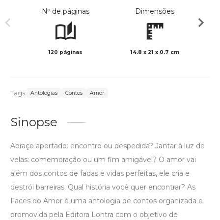
Nº de páginas
Dimensões
120 páginas
14.8 x 21 x 0.7 cm
Preto 
Tags:
Antologias
Contos
Amor
Sinopse
Abraço apertado: encontro ou despedida? Jantar à luz de
velas: comemoração ou um fim amigável? O amor vai
além dos contos de fadas e vidas perfeitas, ele cria e
destrói barreiras. Qual história você quer encontrar? As
Faces do Amor é uma antologia de contos organizada e
promovida pela Editora Lontra com o objetivo de