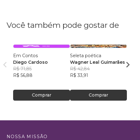
Você também pode gostar de
Em Contos
Seleta poética
O que
Diego Cardoso
Wagner Leal Guimarães
enten
R$ 71,85
R$ 42,84
ainda 
Carla
R$ 56,88
R$ 33,91
R$ 57
R$ 45
Comprar
Comprar
NOSSA MISSÃO