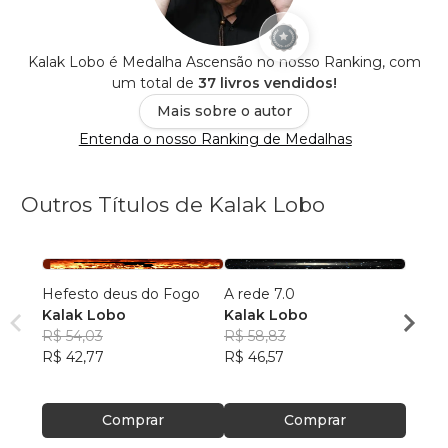
Kalak Lobo é Medalha Ascensão no nosso Ranking, com
um total de
37 livros vendidos!
Mais sobre o autor
Entenda o nosso Ranking de Medalhas
Outros Títulos de Kalak Lobo
Hefesto deus do Fogo
A rede 7.0
Gárgu
Kalak Lobo
Kalak Lobo
Kalak
R$ 54,03
R$ 58,83
R$ 56
R$ 42,77
R$ 46,57
R$ 44
Comprar
Comprar