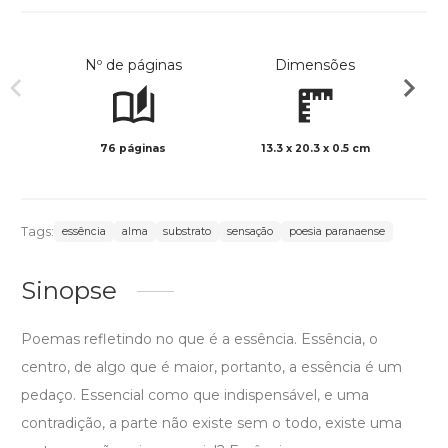
Nº de páginas
Dimensões
76 páginas
13.3 x 20.3 x 0.5 cm
Preto 
Tags:
essência
alma
substrato
sensação
poesia paranaense
Sinopse
Poemas refletindo no que é a essência. Essência, o
centro, de algo que é maior, portanto, a essência é um
pedaço. Essencial como que indispensável, e uma
contradição, a parte não existe sem o todo, existe uma