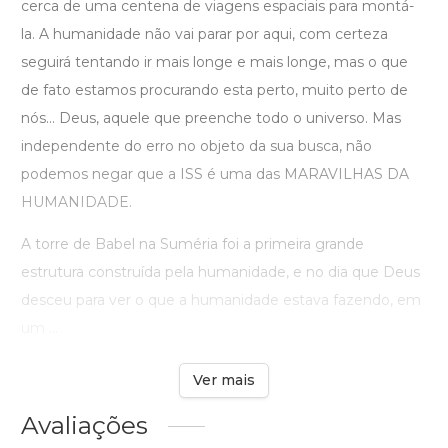
cerca de uma centena de viagens espaciais para montá-
la. A humanidade não vai parar por aqui, com certeza
seguirá tentando ir mais longe e mais longe, mas o que
de fato estamos procurando esta perto, muito perto de
nós... Deus, aquele que preenche todo o universo. Mas
independente do erro no objeto da sua busca, não
podemos negar que a ISS é uma das MARAVILHAS DA
HUMANIDADE.
A torre de Babel na Suméria foi a primeira grande
estrutura construída pela humanidade, e no dia que Deus
desceu para ver o que a humanidade estava fazendo, em
um ...
Ver mais
Avaliações