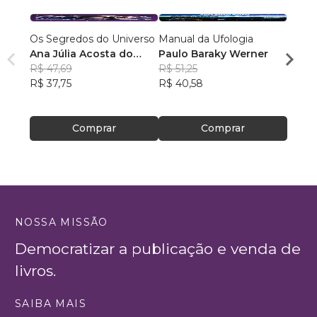
Os Segredos do Universo
Manual da Ufologia
Para C
Ana Júlia Acosta do
Paulo Baraky Werner
Vol. 2
Nascimento
R$ 47,69
R$ 51,25
Gabri
R$ 37,75
R$ 40,58
R$ 40
R$ 32
Comprar
Comprar
NOSSA MISSÃO
Democratizar a publicação e venda de
livros.
SAIBA MAIS