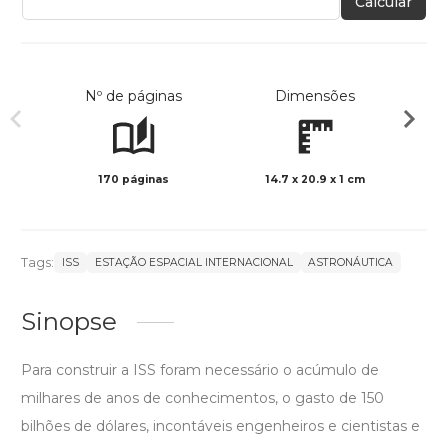
Calcular
Nº de páginas
Dimensões
170 páginas
14.7 x 20.9 x 1 cm
Preto 
Tags:
ISS
ESTAÇÃO ESPACIAL INTERNACIONAL
ASTRONÁUTICA
Sinopse
Para construir a ISS foram necessário o acúmulo de
milhares de anos de conhecimentos, o gasto de 150
bilhões de dólares, incontáveis engenheiros e cientistas e