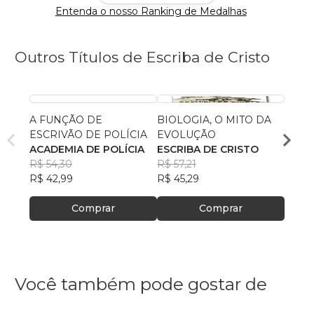
Entenda o nosso Ranking de Medalhas
Outros Títulos de Escriba de Cristo
A FUNÇÃO DE
BIOLOGIA, O MITO DA
O QU
ESCRIVÃO DE POLÍCIA
EVOLUÇÃO
CATÓ
ACADEMIA DE POLÍCIA
ESCRIBA DE CRISTO
CENT
R$ 54,30
R$ 57,21
BÍBL
R$ 65
R$ 42,99
R$ 45,29
R$ 52
Comprar
Comprar
Você também pode gostar de