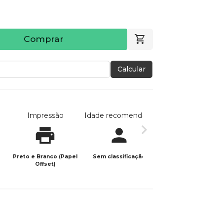
Comprar
Calcular
Impressão
Idade recomendada
Data de publicaç
Preto e Branco (Papel
Sem classificação
07/07/2023
Offset)