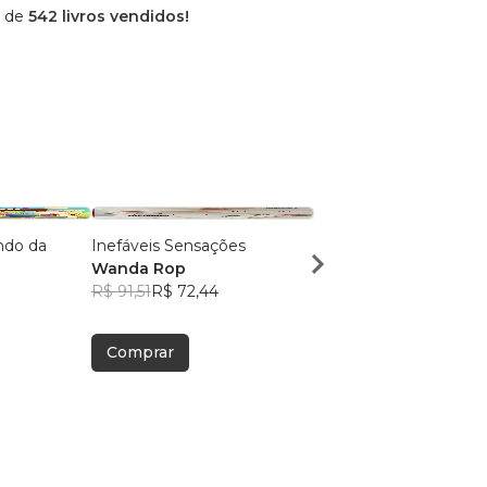
l de
542 livros vendidos!
ndo da
Inefáveis Sensações
Rimas Encantadas
Wanda Rop
Wanda Rop
R$ 91,51
R$ 72,44
R$ 47,88
R$ 37,90
Comprar
Comprar