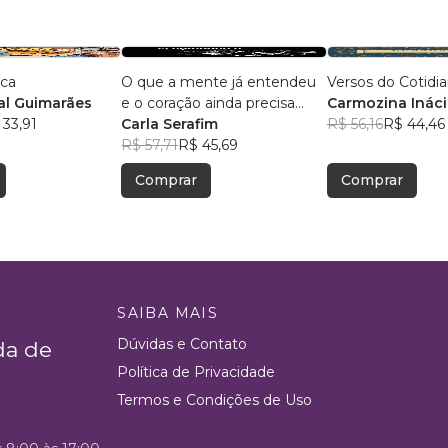
ica
O que a mente já entendeu
Versos do Cotidi
l Guimarães
e o coração ainda precisa
Carmozina Ináci
 33,91
aceitar
Carla Serafim
Rodrigues
R$ 56,16
R$ 44,46
R$ 57,71
R$ 45,69
Comprar
Comprar
SAIBA MAIS
Dúvidas e Contato
da de
Política de Privacidade
Termos e Condições de Uso