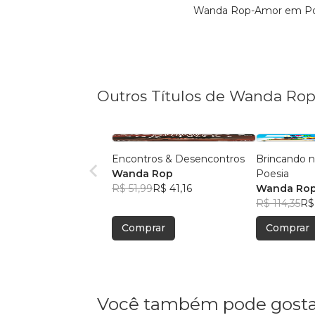
Wanda Rop-Amor em Poes
Outros Títulos de Wanda Ro
Encontros & Desencontros
Brincando n
Wanda Rop
Poesia
R$ 51,99
R$ 41,16
Wanda Ro
R$ 114,35
R$
Comprar
Comprar
Você também pode gosta