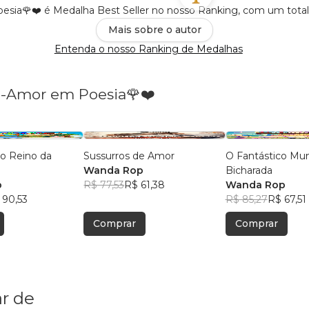
ia🌹❤️ é Medalha Best Seller no nosso Ranking, com um tota
Mais sobre o autor
Entenda o nosso Ranking de Medalhas
p-Amor em Poesia🌹❤️
o Reino da
Sussurros de Amor
O Fantástico Mu
Wanda Rop
Bicharada
p
R$ 77,53
R$ 61,38
Wanda Rop
 90,53
R$ 85,27
R$ 67,51
Comprar
Comprar
r de