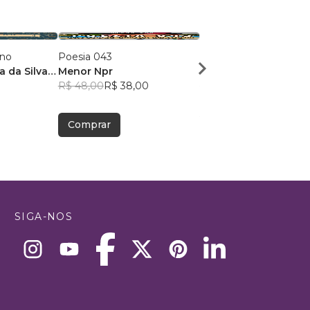
ano
Poesia 043
Dose Poética de Mun
a da Silva
Menor Npr
Victor Sousa Silva
R$ 48,00
R$ 38,00
R$ 49,41
R$ 39,12
Comprar
Comprar
SIGA-NOS