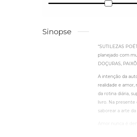
Sinopse
“SUTILEZAS POÉT
planejado com mui
DOÇURAS, PAIXÕ
A intenção da auto
realidade e amor,
da rotina diária, 
livro. Na presente
saborear a arte da
Amor nunca é demai