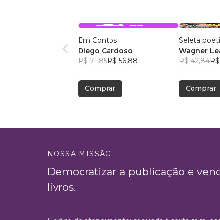
Em Contos
Seleta poét
Diego Cardoso
Wagner Lea
R$ 71,85
R$ 56,88
R$ 42,84
R$
Comprar
Comprar
NOSSA MISSÃO
Democratizar a publicação e ven
livros.