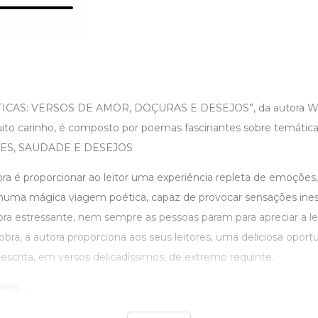
ICAS: VERSOS DE AMOR, DOÇURAS E DESEJOS”, da autora Wa
to carinho, é composto por poemas fascinantes sobre temática
ES, SAUDADE E DESEJOS
ra é proporcionar ao leitor uma experiência repleta de emoções, 
 numa mágica viagem poética, capaz de provocar sensações ines
supra estressante, nem sempre as pessoas param para apreciar a 
 obra, a autora proporciona aos seus leitores, uma deliciosa opor
 escrita, em versos delicadíssimos, de extremo requinte.
s. ...