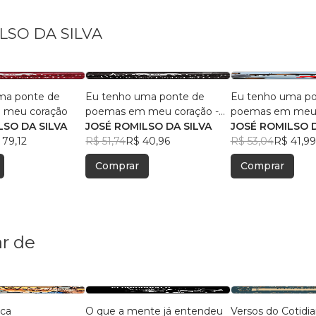
ILSO DA SILVA
ma ponte de
Eu tenho uma ponte de
Eu tenho uma po
 meu coração
poemas em meu coração -
poemas em meu 
LSO DA SILVA
Ed. Preto e Branco
JOSÉ ROMILSO DA SILVA
2ª edição
JOSÉ ROMILSO D
 79,12
R$ 51,74
R$ 40,96
R$ 53,04
R$ 41,99
Comprar
Comprar
r de
ica
O que a mente já entendeu
Versos do Cotidi