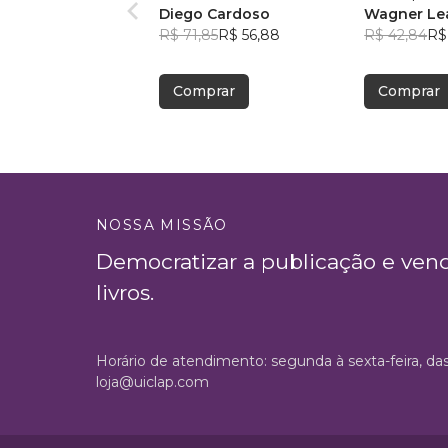
Diego Cardoso
Wagner Lea
R$ 71,85
R$ 56,88
R$ 42,84
R$
Comprar
Comprar
NOSSA MISSÃO
Democratizar a publicação e ven
livros.
Horário de atendimento: segunda à sexta-feira, da
loja@uiclap.com