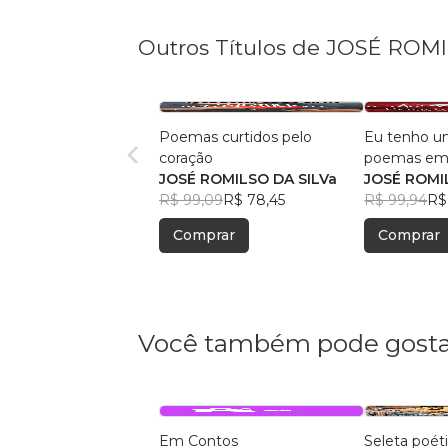
Outros Títulos de JOSÉ ROM
Poemas curtidos pelo
Eu tenho u
coração
poemas em
JOSÉ ROMILSO DA SILVa
JOSÉ ROMI
R$ 99,09
R$ 78,45
R$ 99,94
R$
Comprar
Comprar
Você também pode gosta
Em Contos
Seleta poét