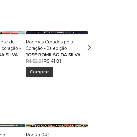
nte de
Poemas Curtidos pelo
O Último Poema está 
coração -
Coração - 2a edição
no Coração
A SILVA
JOSE ROMILSO DA SILVA
JOSÉ ROMILSO DA SI
R$ 52,81
R$ 41,81
R$ 59,25
R$ 46,91
Comprar
Comprar
ano
Poesia 043
Dose Poética de Mun