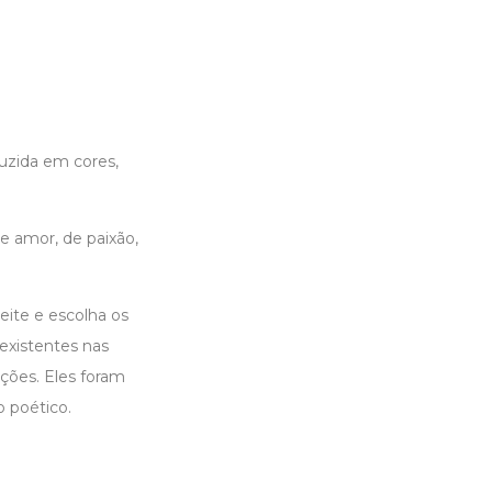
uzida em cores,
e amor, de paixão,
ite e escolha os
xistentes nas
ções. Eles foram
 poético.