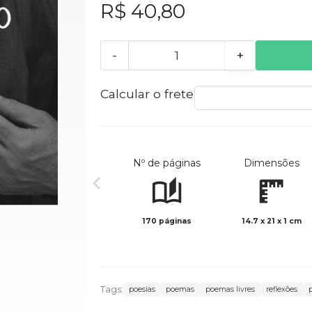
R$ 40,80
-
+
Calcular o frete
Nº de páginas
Dimensões
170 páginas
14.7 x 21 x 1 cm
Tags:
poesias
poemas
poemas livres
reflexões
p