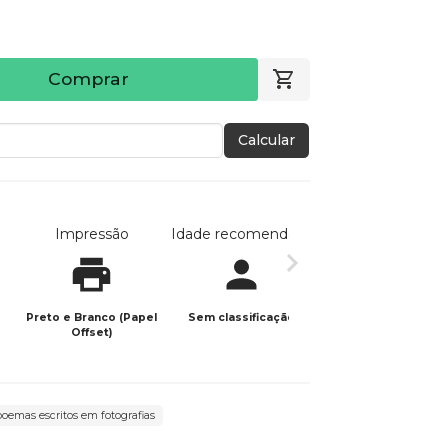
Comprar
Calcular
Impressão
Idade recomendada
Data de publicaç
Preto e Branco (Papel
Sem classificação
09/12/2020
Offset)
oemas escritos em fotografias