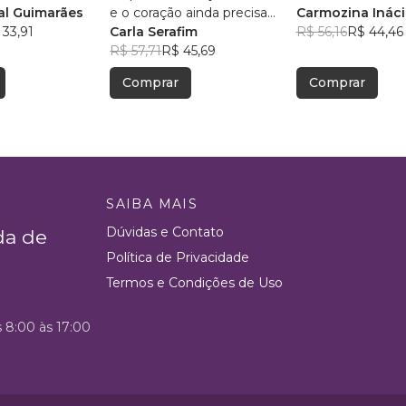
l Guimarães
e o coração ainda precisa
Carmozina Ináci
 33,91
aceitar
Carla Serafim
Rodrigues
R$ 56,16
R$ 44,46
R$ 57,71
R$ 45,69
Comprar
Comprar
SAIBA MAIS
Dúvidas e Contato
da de
Política de Privacidade
Termos e Condições de Uso
s 8:00 às 17:00