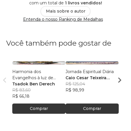
com um total de
1 livros vendidos!
Mais sobre o autor
Entenda o nosso Ranking de Medalhas
Você também pode gostar de
Harmonia dos
Jornada Espiritual Diária
Primei
Evangelhos à luz de
Caio Cesar Teixeira
Regin
manuscritos aramaicos e
Tsadok Ben Derech
Barbosa
R$ 125,04
Carva
R$ 46
da cultura judaica
R$ 83,60
R$ 98,99
R$ 36
R$ 66,18
Comprar
Comprar