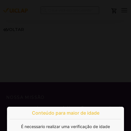
VOLTAR
NOSSA MISSÃO
Democratizar a publicação e venda de
Conteúdo para maior de idade
livros.
É necessario realizar uma verificação de idade
SAIBA MAIS