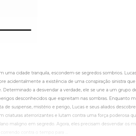
 Em uma cidade tranquila, escondem-se segredos sombrios. Luca
re acidentalmente a existência de uma conspiração sinistra que
 Determinado a desvendar a verdade, ele se une a um grupo d
s perigos desconhecidos que espreitam nas sombras. Enquanto
ta de suspense, mistério e perigo, Lucas e seus aliados descob
m criaturas aterrorizantes e lutam contra uma força poderosa qu
lano maligno em segredo. Agora, eles precisam desvendar os mi
 correndo contra o tempo para ...