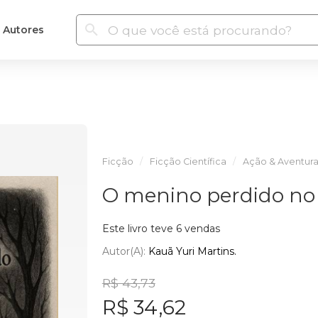
Autores
Ficção
Ficção Científica
Ação & Aventur
O menino perdido no
Este livro teve 6 vendas
Autor(a):
Kauã Yuri Martins.
R$ 43,73
R$ 34,62