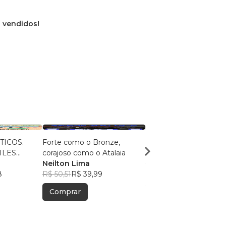
s vendidos!
TICOS.
Forte como o Bronze,
Sobek
TILES
corajoso como o Atalaia
Rodri Lincoln
OS:
Neilton Lima
R$ 78,13
R$ 61,85
 Ilustrada.
8
R$ 50,51
R$ 39,99
ués
Comprar
Comprar