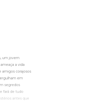
s, um jovem
 ameaça a vida
e amigos corajosos
 mergulham em
rem segredos
e fará de tudo
stérios antes que