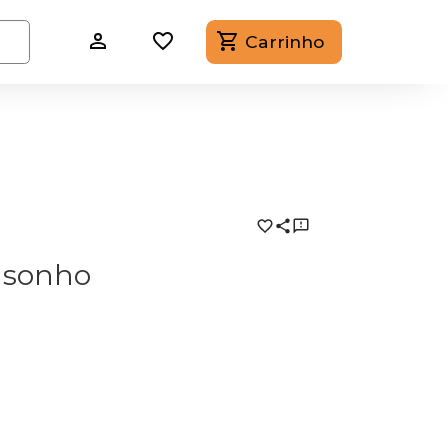
Carrinho
a
 sonho