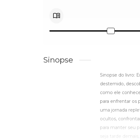
Sinopse
Sinopse do livro:
destemido, descob
como ele conhece.
para enfrentar o
uma jornada reple
ocultos, confronta
para manter seu p
seja tarde demais,