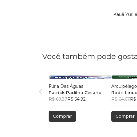
Kauã Yuri 
Você também pode gosta
Fúria Das Águas
Arquipélag
Patrick Padilha Cesario
Rodri Linc
R$ 69,37
R$ 54,92
R$ 64,67
R$ 
Comprar
Comprar