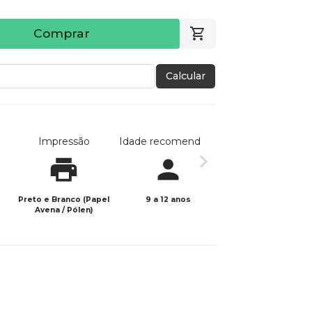
Comprar
Calcular
Impressão
Idade recomendada
Data de publicaç
Preto e Branco (Papel
9 a 12 anos
06/07/2023
Avena / Pólen)