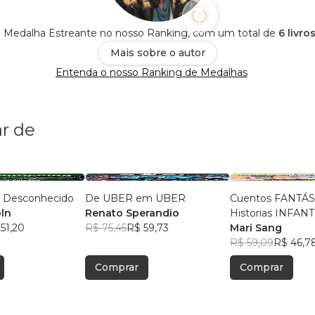
é Medalha Estreante no nosso Ranking, com um total de
6 livro
Mais sobre o autor
Entenda o nosso Ranking de Medalhas
r de
o Desconhecido
De UBER em UBER
Cuentos FANTÁS
oln
Renato Sperandio
Historias INFAN
51,20
R$ 75,45
R$ 59,73
escritas por NIÑ
Mari Sang
Antología Bilíngue
R$ 59,09
R$ 46,7
Español - Portug
Comprar
Comprar