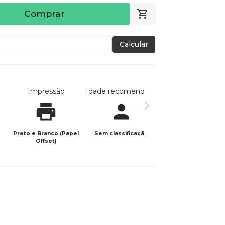
Comprar
Calcular
Impressão
Idade recomendada
Data de publicaç
Preto e Branco (Papel
Sem classificação
05/07/2023
Offset)