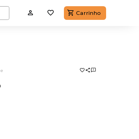
Carrinho
ce
o