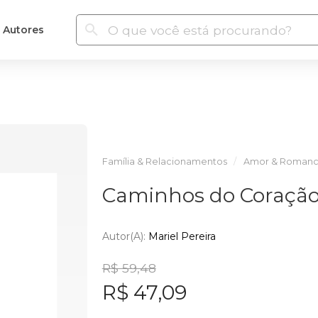
Autores
Família & Relacionamentos
Amor & Roman
Caminhos do Coraçã
Autor(a):
Mariel Pereira
R$ 59,48
R$ 47,09