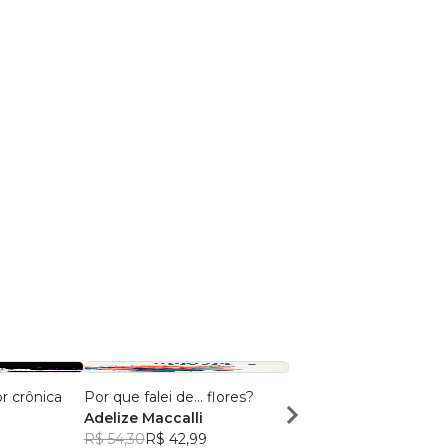
r crônica
Por que falei de... flores?
EDITH E LAURO
Adelize Maccalli
Edith Modesto
1
R$ 54,30
R$ 42,99
R$ 62,95
R$ 49,84