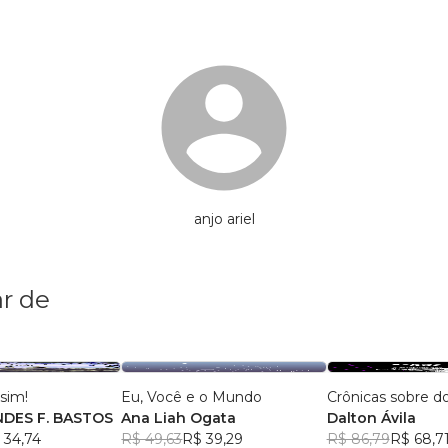
anjo ariel
r de
 sim!
Eu, Você e o Mundo
Crônicas sobre do
DES F. BASTOS
Ana Liah Ogata
Dalton Ávila
 34,74
R$ 49,63
R$ 39,29
R$ 86,79
R$ 68,7