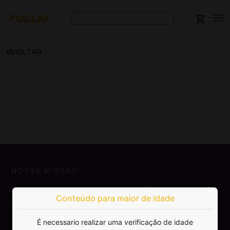
VOLTAR
NOSSA MISSÃO
Democratizar a publicação e venda de
Conteúdo para maior de idade
livros.
É necessario realizar uma verificação de idade
SAIBA MAIS