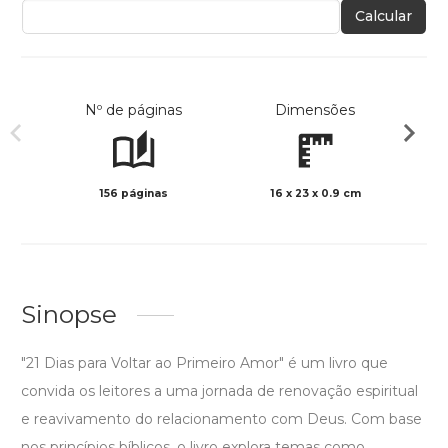
Calcular
Nº de páginas
Dimensões
156 páginas
16 x 23 x 0.9 cm
Preto 
Sinopse
"21 Dias para Voltar ao Primeiro Amor" é um livro que
convida os leitores a uma jornada de renovação espiritual
e reavivamento do relacionamento com Deus. Com base
nos princípios bíblicos, o livro explora temas como