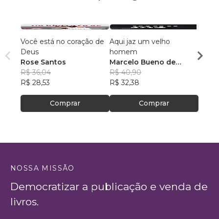
Você está no coração de
Aqui jaz um velho
INTI
Deus
homem
CRIS
Rose Santos
Marcelo Bueno de
Maur
R$ 36,04
Oliveira
R$ 40,90
R$ 48
R$ 28,53
R$ 32,38
R$ 38
Comprar
Comprar
NOSSA MISSÃO
Democratizar a publicação e venda de
livros.