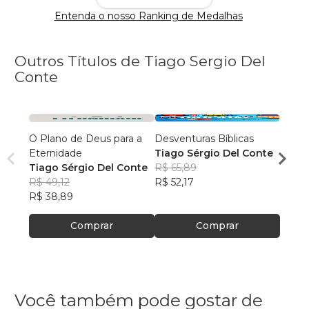
Entenda o nosso Ranking de Medalhas
Outros Títulos de Tiago Sergio Del
Conte
O Plano de Deus para a
Desventuras Bíblicas
A jor
Eternidade
Tiago Sérgio Del Conte
Semel
Tiago Sérgio Del Conte
R$ 65,89
Mario
Tiago
R$ 49,12
R$ 52,17
R$ 51
R$ 38,89
R$ 40
Comprar
Comprar
Você também pode gostar de