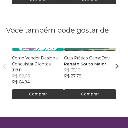
Você também pode gostar de
Como Vender Design e
Guia Prático GameDev
Micro
Conquistar Clientes
Renato Souto Maior
Ricar
J1711
R$ 35,10
R$ 91
R$ 82,03
R$ 27,79
R$ 72
R$ 64,94
Comprar
Comprar