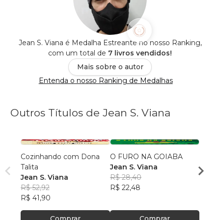
Jean S. Viana é Medalha Estreante no nosso Ranking,
com um total de
7 livros vendidos!
Mais sobre o autor
Entenda o nosso Ranking de Medalhas
Outros Títulos de Jean S. Viana
Cozinhando com Dona
O FURO NA GOIABA
As Mã
Talita
Jean S. Viana
Jean 
Jean S. Viana
R$ 28,40
R$ 37
R$ 52,92
R$ 22,48
R$ 29
R$ 41,90
Comprar
Comprar