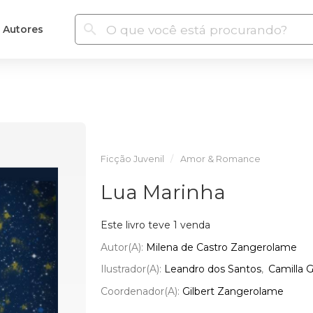
Autores
Ficção Juvenil
Amor & Romance
Lua Marinha
Este livro teve 1 venda
Autor(a):
Milena de Castro Zangerolame
Ilustrador(a):
Leandro dos Santos
Camilla 
Coordenador(a):
Gilbert Zangerolame