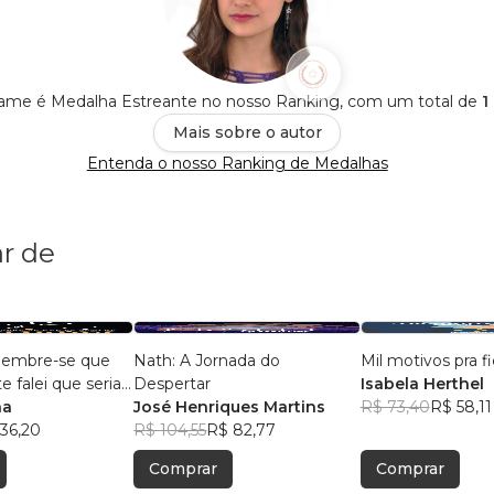
ame é Medalha Estreante no nosso Ranking, com um total de
1
Mais sobre o autor
Entenda o nosso Ranking de Medalhas
r de
, lembre-se que
Nath: A Jornada do
Mil motivos pra fi
 falei que seria
Despertar
Isabela Herthel
na
José Henriques Martins
R$ 73,40
R$ 58,11
36,20
R$ 104,55
R$ 82,77
Comprar
Comprar