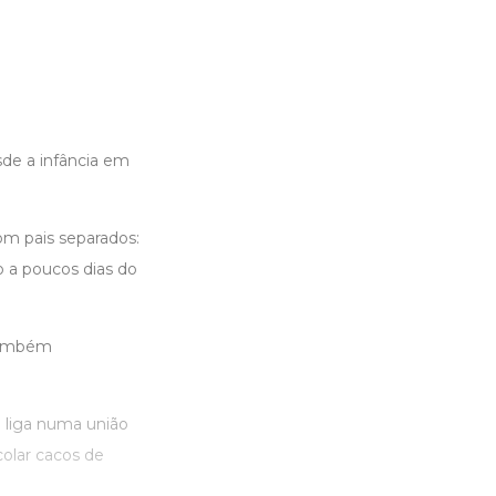
de a infância em
om pais separados:
 a poucos dias do
 também
 liga numa união
colar cacos de