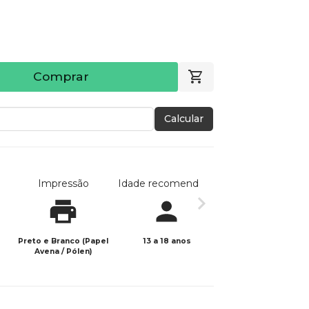
Comprar
Calcular
Impressão
Idade recomendada
Data de publicaç
Preto e Branco (Papel
13 a 18 anos
03/07/2023
Avena / Pólen)