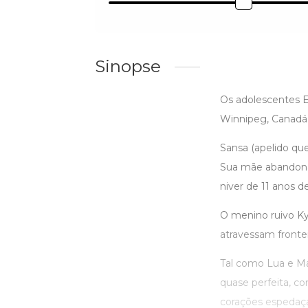
Sinopse
Os adolescentes E
Winnipeg, Canadá
Sansa (apelido qu
Sua mãe abandona 
niver de 11 anos d
O menino ruivo Kyl
atravessam frontei
Tal como Lua e Ma
quase perfeita, co
corações espedaç