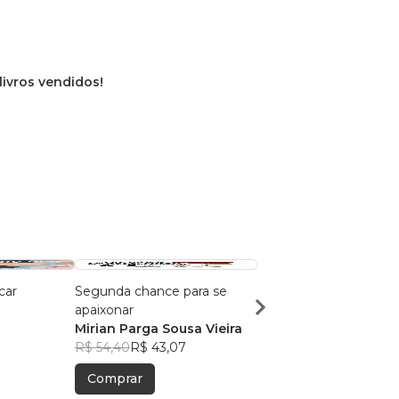
 livros vendidos!
car
Segunda chance para se
Amortecidos
apaixonar
Giovanna P. Ribeiro
Mirian Parga Sousa Vieira
R$ 72,93
R$ 57,74
R$ 54,40
R$ 43,07
Comprar
Comprar