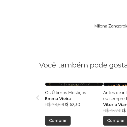
Milena Zangerol
Você também pode gosta
Os Últimos Mestiços
Antes de ir
Emma Vieira
eu sempre te
R$ 78,69
R$ 62,30
amor
Vitoria Via
R$ 45,73
R$ 
Comprar
Comprar