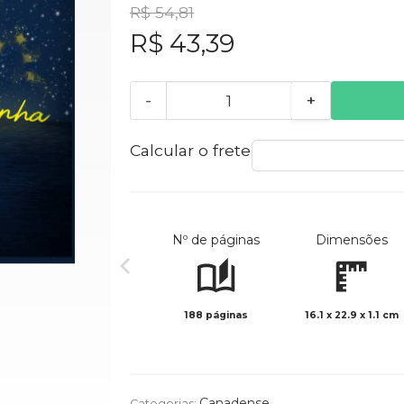
R$ 54,81
R$ 43,39
-
+
Calcular o frete
Nº de páginas
Dimensões
188 páginas
16.1 x 22.9 x 1.1 cm
Canadense
Categorias: