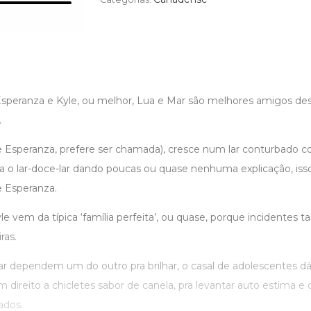
speranza e Kyle, ou melhor, Lua e Mar são melhores amigos des
.
e Esperanza, prefere ser chamada), cresce num lar conturbado c
o lar-doce-lar dando poucas ou quase nenhuma explicação, isso
e Esperanza.
e vem da típica ‘família perfeita’, ou quase, porque incidentes
ras.
r dependem um do outro pra brilhar, o casal de adolescentes dá
m direito a chicletes sabor de canela, pra levantar auto estima e 
ados.