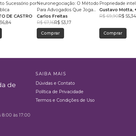
o Sucessório por
Neuronegociação: O Método
Propriedade intel
blica
Para Advogados Que Jogam
Gustavo Motta
, 
TO DE CASTRO
Para Ganhar
Carlos Freitas
R$ 69,90
R$ 55,34
36,84
R$ 67,16
R$ 53,17
Comprar
Comprar
SAIBA MAIS
Dúvidas e Contato
da de
Política de Privacidade
Termos e Condições de Uso
s 8:00 às 17:00