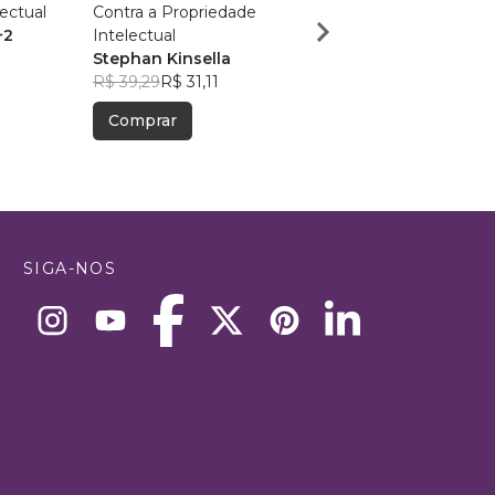
ectual
Contra a Propriedade
GUIA TRABALHISTA 
+2
Intelectual
AS EMPRESAS
Stephan Kinsella
Flavia Cyrineu Stecca
R$ 39,29
R$ 31,11
R$ 126,65
R$ 100,27
Comprar
Comprar
SIGA-NOS