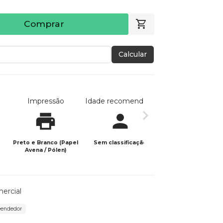
Comprar
Calcular
Impressão
Idade recomendada
Data de publicaç
Preto e Branco (Papel
Sem classificação
03/07/2023
Avena / Pólen)
ercial
eendedor