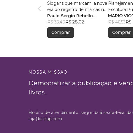
Slogans que marcam: a nova
Planejament
era do registro de marcas no
Escritura Pú
Brasil
Paulo Sérgio Rebello
MARIO VIO
Marinho Júnior
R$ 35,40
R$ 28,02
R$ 46,53
R$ 
Comprar
Comprar
NOSSA MISSÃO
Democratizar a publicação e ven
livros.
Horário de atendimento: segunda à sexta-feira, da
loja@uiclap.com