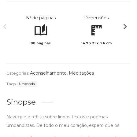
Nº de páginas
Dimensões
98 páginas
14.7 x 21 x 0.6 cm
Preto 
Aconselhamento
,
Meditações
Categorias:
Tags:
Umbanda
Sinopse
Navegue e reflita sobre lindos textos e poemas
umbandistas. De todo o meu coração, espero que os