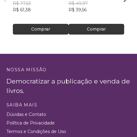
R$ 77,53
Souza
R$ 49,97
Escrit
Rosan
R$ 61,38
R$ 39,56
Feito
R$ 46
R$ 37
Comprar
Comprar
NOSSA MISSÃO
Democratizar a publicação e venda de
livros.
SAIBA MAIS
Dúvidas e Contato
Política de Privacidade
Termos e Condições de Uso