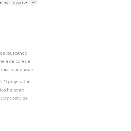
emas
lgbtqiap+
+7
ade, buscando
heia de cores e
tural e profunda.
. O projeto foi
dos há tanto
 é composto de