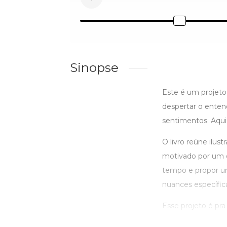
Sinopse
Este é um projeto 
despertar o enten
sentimentos. Aqui 
O livro reúne ilus
motivado por um o
tempo e propor um
nuances específic
Esse projeto é pra 