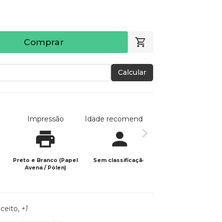
Comprar
Calcular
Impressão
Idade recomendada
Data de publicaç
Preto e Branco (Papel
Sem classificação
28/06/2023
Avena / Pólen)
ceito
,
+1