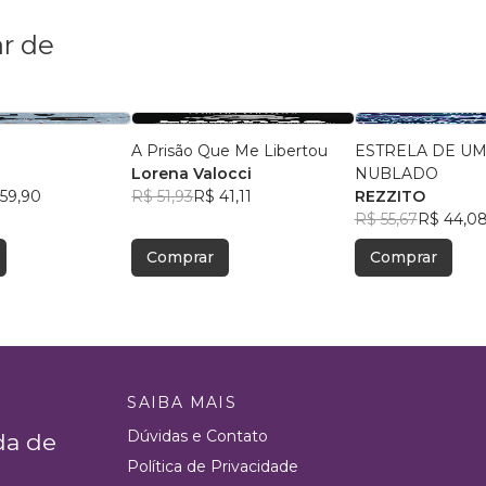
r de
A Prisão Que Me Libertou
ESTRELA DE UM
s
Lorena Valocci
NUBLADO
59,90
R$ 51,93
R$ 41,11
REZZITO
R$ 55,67
R$ 44,0
Comprar
Comprar
SAIBA MAIS
Dúvidas e Contato
da de
Política de Privacidade