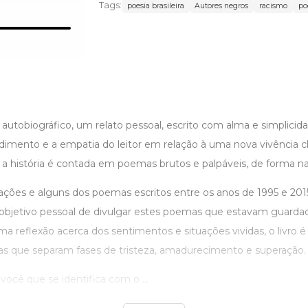
Tags:
poesia brasileira
Autores negros
racismo
po
autobiográfico, um relato pessoal, escrito com alma e simplicid
dimento e a empatia do leitor em relação à uma nova vivência c
a história é contada em poemas brutos e palpáveis, de forma na
trações e alguns dos poemas escritos entre os anos de 1995 e 2015
bjetivo pessoal de divulgar estes poemas que estavam guarda
a reflexão acerca dos sentimentos e situações vividas, o livro
as que separam fases de tristeza, amadurecimento e superação.
você que se identifica com o ...