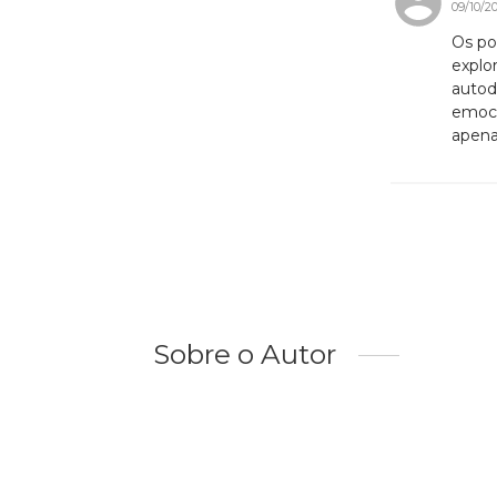
09/10/2
Os po
explo
autod
emoci
apenas
Sobre o Autor