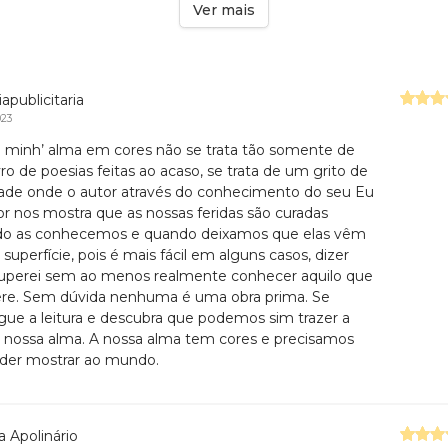
Ver mais
apublicitaria
023
e minh’ alma em cores não se trata tão somente de
ro de poesias feitas ao acaso, se trata de um grito de
dade onde o autor através do conhecimento do seu Eu
ior nos mostra que as nossas feridas são curadas
o as conhecemos e quando deixamos que elas vêm
 superfície, pois é mais fácil em alguns casos, dizer
uperei sem ao menos realmente conhecer aquilo que
ere. Sem dúvida nenhuma é uma obra prima. Se
gue a leitura e descubra que podemos sim trazer a
a nossa alma. A nossa alma tem cores e precisamos
der mostrar ao mundo.
a Apolinário