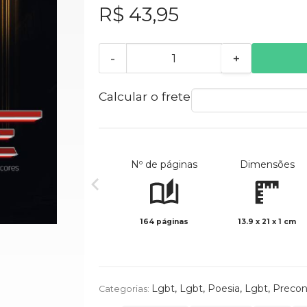
R$ 43,95
-
+
Calcular o frete
Nº de páginas
Dimensões
164 páginas
13.9 x 21 x 1 cm
Lgbt
,
Lgbt
,
Poesia
,
Lgbt
,
Precon
Categorias: