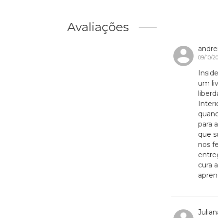
Avaliações
andrei
09/10/2
Insid
um liv
liber
Inter
quand
para a
que s
nos f
entre
cura 
apren
Julian