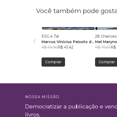
Você também pode gosta
ESG e Tal
28 Chances
Marcus Vinicius Peixoto da
Mel Maryn
Silva
R$ 59,90
R$ 47,42
R$ 75,67
R$ 
Comprar
Comprar
NOSSA MISSÃO
Democratizar a publicação e ven
livros.