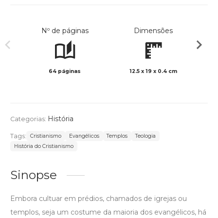
Nº de páginas
Dimensões
64 páginas
12.5 x 19 x 0.4 cm
Preto 
História
Categorias:
Tags:
Cristianismo
Evangélicos
Templos
Teologia
História do Cristianismo
Sinopse
Embora cultuar em prédios, chamados de igrejas ou
templos, seja um costume da maioria dos evangélicos, há