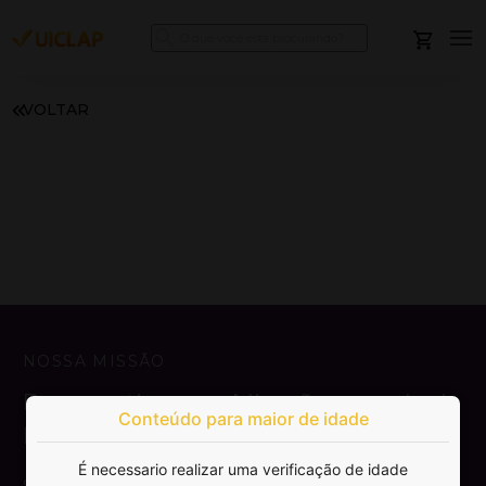
VOLTAR
NOSSA MISSÃO
Democratizar a publicação e venda de
Conteúdo para maior de idade
livros.
É necessario realizar uma verificação de idade
SAIBA MAIS