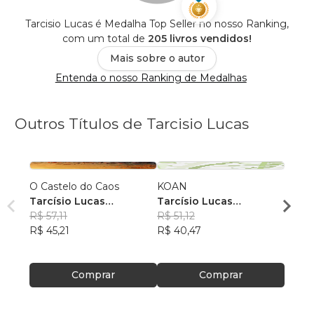
Tarcisio Lucas é Medalha Top Seller no nosso Ranking,
com um total de
205 livros vendidos!
Mais sobre o autor
Entenda o nosso Ranking de Medalhas
Outros Títulos de Tarcisio Lucas
O Castelo do Caos
KOAN
Vampi
Tarcísio Lucas
Tarcísio Lucas
Sidera
Hernandes Pereira
R$ 57,11
Hernandes Pereira
R$ 51,12
Tarcí
R$ 45,21
R$ 40,47
Herna
R$ 58
R$ 46
Comprar
Comprar