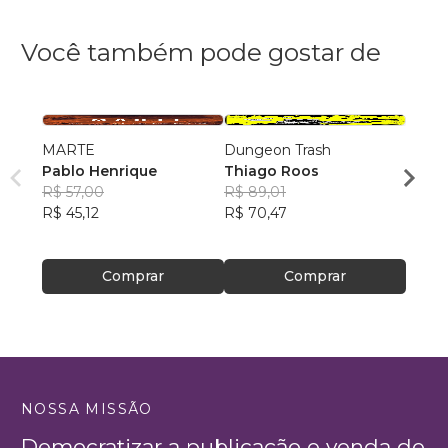
Você também pode gostar de
MARTE
Dungeon Trash
Amicít
Pablo Henrique
Thiago Roos
Lucas
R$ 57,00
R$ 89,01
Pedr
R$ 77
R$ 45,12
R$ 70,47
R$ 61
Comprar
Comprar
NOSSA MISSÃO
Democratizar a publicação e venda de