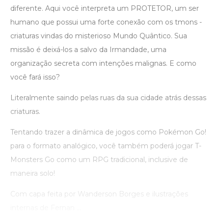
diferente. Aqui você interpreta um PROTETOR, um ser
humano que possui uma forte conexão com os tmons -
criaturas vindas do misterioso Mundo Quântico. Sua
missão é deixá-los a salvo da Irmandade, uma
organização secreta com intenções malignas. E como
você fará isso?
Literalmente saindo pelas ruas da sua cidade atrás dessas
criaturas.
Tentando trazer a dinâmica de jogos como Pokémon Go!
para o formato analógico, você também poderá jogar T-
Monsters Go como um RPG tradicional, inclusive de
maneira solo!
Com capa feita por Wanderson Borges e ilustrações
internas de Fernan ...