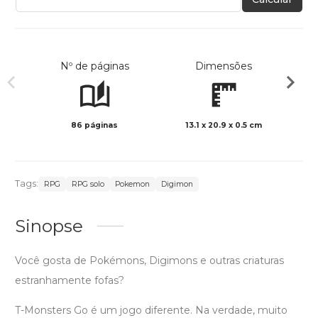
Nº de páginas
Dimensões
86 páginas
13.1 x 20.9 x 0.5 cm
Col
Tags:
RPG
RPG solo
Pokemon
Digimon
Sinopse
Você gosta de Pokémons, Digimons e outras criaturas
estranhamente fofas?
T-Monsters Go é um jogo diferente. Na verdade, muito