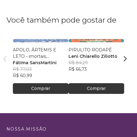
Você também pode gostar de
APOLO, ÁRTEMIS E
PIRULITO RODAPÉ
O Vale
LETO - imortais,
Leni Chiarello Ziliotto
Leona
encantadores e
Fátima SansMartini
R$ 84,29
Rodr
R$ 63
implacáveis
R$ 77,03
R$ 66,73
R$ 49
R$ 60,99
Comprar
Comprar
NOSSA MISSÃO