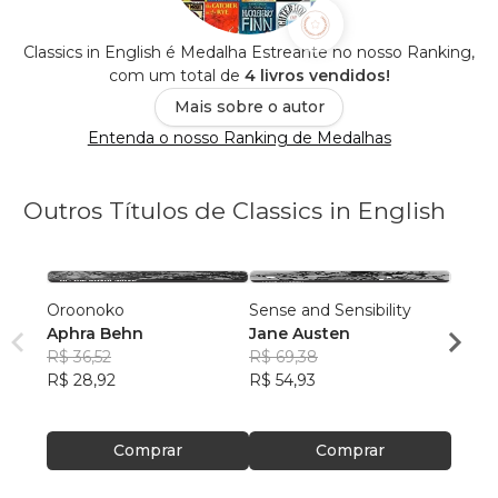
Classics in English é Medalha Estreante no nosso Ranking,
com um total de
4 livros vendidos!
Mais sobre o autor
Entenda o nosso Ranking de Medalhas
Outros Títulos de Classics in English
Oroonoko
Sense and Sensibility
Mansf
Aphra Behn
Jane Austen
Jane 
R$ 36,52
R$ 69,38
R$ 10
R$ 28,92
R$ 54,93
R$ 81
Comprar
Comprar