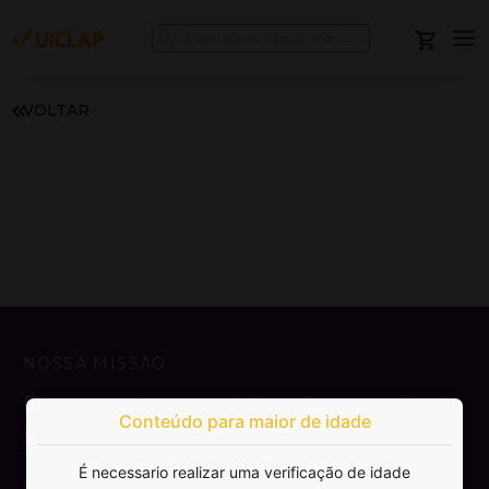
VOLTAR
NOSSA MISSÃO
Democratizar a publicação e venda de
Conteúdo para maior de idade
livros.
É necessario realizar uma verificação de idade
SAIBA MAIS