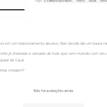
Tags:
E o destino quis assim...
Arthur
Souza
Arthu
nos em um relacionamento abusivo, Alan decide dar um basta na 
ite já chateado e cansado de tudo que vem vivendo com seu 
eparar de Cauã.
 essa coragem?
Não há avaliações ainda.