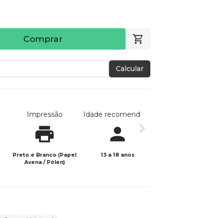
Comprar
Calcular
Impressão
Idade recomendada
Data de publicaç
Preto e Branco (Papel
13 a 18 anos
22/06/2023
Avena / Pólen)