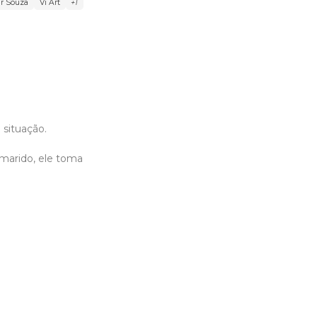
r Souza
Vi Art
+1
situação.
marido, ele toma