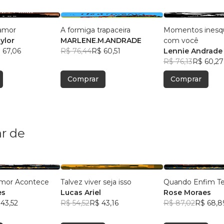
 amor
A formiga trapaceira
Momentos inesqu
ylor
MARLENE.M.ANDRADE
com você
 67,06
R$ 76,44
R$ 60,51
Lennie Andrade
R$ 76,13
R$ 60,27
Comprar
Comprar
r de
mor Acontece
Talvez viver seja isso
Quando Enfim Te
es
Lucas Ariel
Rose Moraes
43,52
R$ 54,52
R$ 43,16
R$ 87,02
R$ 68,8