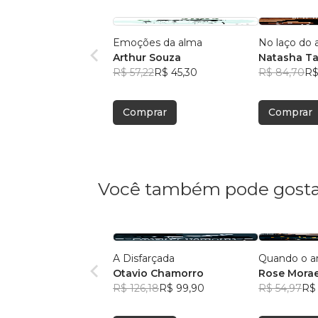
Emoções da alma
No laço do
Arthur Souza
Natasha Ta
R$ 57,22
R$ 45,30
R$ 84,70
R$
Comprar
Comprar
Você também pode gosta
A Disfarçada
Quando o a
Otavio Chamorro
Rose Mora
R$ 126,18
R$ 99,90
R$ 54,97
R$ 