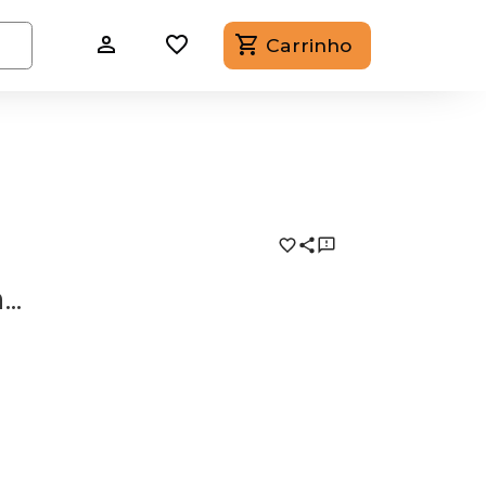
Carrinho
..