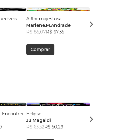
ecíveis
A flor majestosa
Celina Cyborg
Marlene.M.Andrade
Carla Cadete
R$ 85,07
R$ 67,35
R$ 66,40
R$ 52,57
Comprar
Comprar
 Encontrei
Eclipse
A Minha História de A
Ju Magaldi
Rose Moraes
9
R$ 63,52
R$ 50,29
R$ 77,91
R$ 61,68