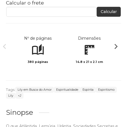
Calcular o frete
Calcular
Nº de páginas
Dimensões
380 páginas
14.8 x 21 x 2.1 cm
Preto 
Tags:
Lily em Busca do Amor
Espiritualidade
Espírita
Espiritismo
Lily
+2
Sinopse
O que Atlântida, Lemúria, Urântia, Sociedades Secretas e