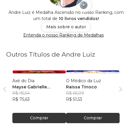
Andre Luiz é Medalha Ascensão no nosso Ranking, com
um total de
10 livros vendidos!
Mais sobre o autor
Entenda o nosso Ranking de Medalhas
Outros Títulos de Andre Luiz
Axé do Dia
O Médico da Luz
Mayse Gabrielle
Raissa Tinoco
Rodrigues da Silva
R$ 95,54
R$ 65,09
Rocha
R$ 75,63
R$ 51,53
Comprar
Comprar