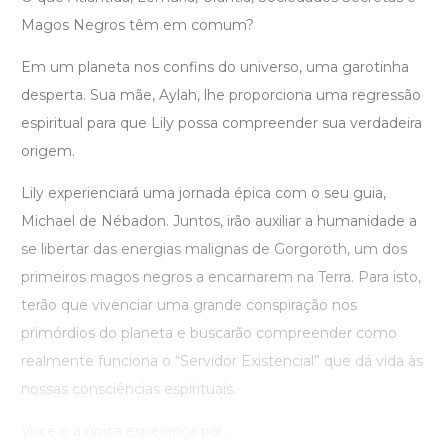
Magos Negros têm em comum?
Em um planeta nos confins do universo, uma garotinha
desperta. Sua mãe, Aylah, lhe proporciona uma regressão
espiritual para que Lily possa compreender sua verdadeira
origem.
Lily experienciará uma jornada épica com o seu guia,
Michael de Nébadon. Juntos, irão auxiliar a humanidade a
se libertar das energias malignas de Gorgoroth, um dos
primeiros magos negros a encarnarem na Terra. Para isto,
terão que vivenciar uma grande conspiração nos
primórdios do planeta e buscarão compreender como
realmente funciona o “Servidor Existencial” que dá vida às
nossas consciências espirituais.
Você é a única esperança par ...