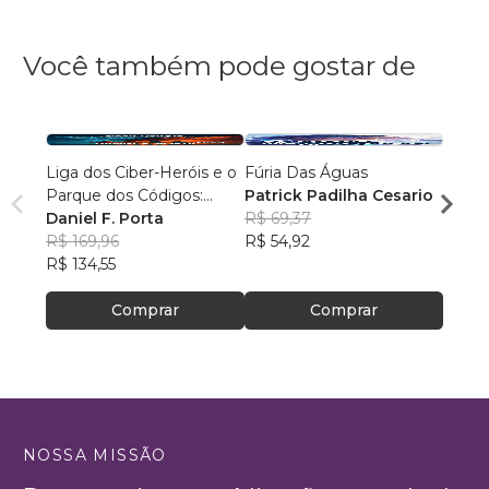
Você também pode gostar de
Liga dos Ciber-Heróis e o
Fúria Das Águas
Os Ma
Parque dos Códigos:
Patrick Padilha Cesario
Alexa
Rumo ao Desconhecido
Daniel F. Porta
R$ 69,37
R$ 87
R$ 169,96
R$ 54,92
R$ 69
R$ 134,55
Comprar
Comprar
NOSSA MISSÃO