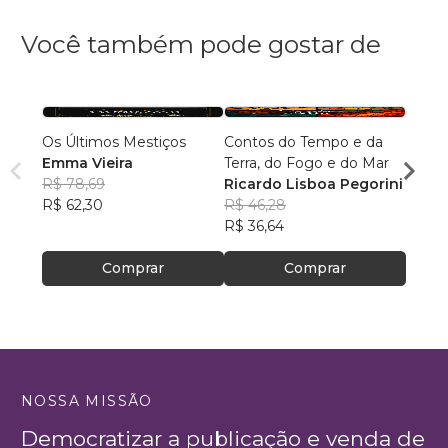
Você também pode gostar de
Os Últimos Mestiços
Contos do Tempo e da
Liga d
Emma Vieira
Terra, do Fogo e do Mar
Parqu
R$ 78,69
Ricardo Lisboa Pegorini
Rumo
Danie
R$ 62,30
R$ 46,28
R$ 16
R$ 36,64
R$ 13
Comprar
Comprar
NOSSA MISSÃO
Democratizar a publicação e venda de