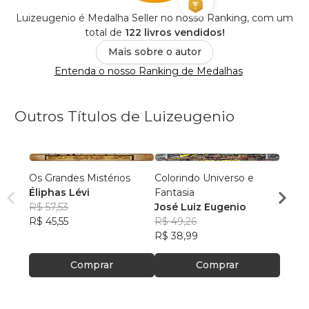
Luizeugenio é Medalha Seller no nosso Ranking, com um
total de
122 livros vendidos!
Mais sobre o autor
Entenda o nosso Ranking de Medalhas
Outros Títulos de Luizeugenio
Os Grandes Mistérios
Colorindo Universo e
A Men
Éliphas Lévi
Fantasia
José 
R$ 57,53
José Luiz Eugenio
R$ 41
R$ 45,55
R$ 49,26
R$ 32
R$ 38,99
Comprar
Comprar