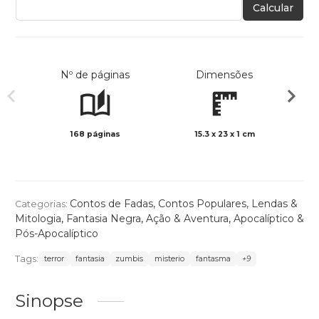
Calcular
Nº de páginas
Dimensões
168 páginas
15.3 x 23 x 1 cm
Preto 
Contos de Fadas, Contos Populares, Lendas &
Categorias:
Mitologia
,
Fantasia Negra
,
Ação & Aventura
,
Apocalíptico &
Pós-Apocalíptico
Tags:
terror
fantasia
zumbis
misterio
fantasma
+9
Sinopse