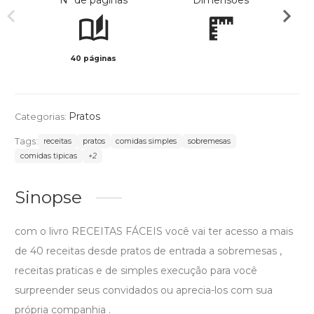
Nº de páginas
Dimensões
40 páginas
Preto 
Pratos
Categorias:
Tags:
receitas
pratos
comidas simples
sobremesas
comidas tipicas
+2
Sinopse
com o livro RECEITAS FÁCEIS você vai ter acesso a mais
de 40 receitas desde pratos de entrada a sobremesas ,
receitas praticas e de simples execução para você
surpreender seus convidados ou aprecia-los com sua
própria companhia .