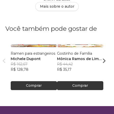
Mais sobre o autor
Você também pode gostar de
Ramen para estrangeiros
Gostinho de Família
Izaka
Michele Dupont
Mônica Ramos de Lima
,
Mich
R$ 162,67
+4
R$ 44,42
R$ 13
R$ 128,78
R$ 35,17
R$ 10
Comprar
Comprar