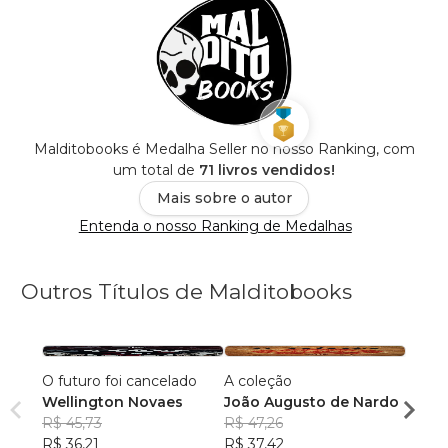
Malditobooks é Medalha Seller no nosso Ranking, com
um total de
71 livros vendidos!
Mais sobre o autor
Entenda o nosso Ranking de Medalhas
Outros Títulos de Malditobooks
O futuro foi cancelado
A coleção
O hom
Wellington Novaes
João Augusto de Nardo
vidro
R$ 45,73
R$ 47,26
João 
R$ 36,21
R$ 37,42
R$ 34