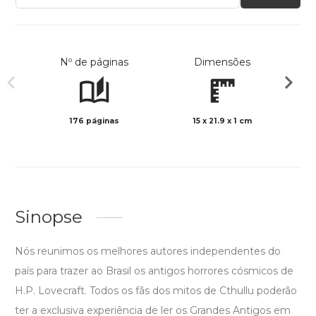
Nº de páginas
Dimensões
176 páginas
15 x 21.9 x 1 cm
Preto 
Sinopse
Nós reunimos os melhores autores independentes do
país para trazer ao Brasil os antigos horrores cósmicos de
H.P. Lovecraft. Todos os fãs dos mitos de Cthullu poderão
ter a exclusiva experiência de ler os Grandes Antigos em