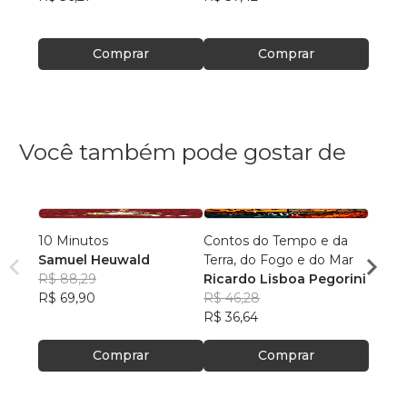
R$ 27
Comprar
Comprar
Você também pode gostar de
10 Minutos
Contos do Tempo e da
Arqui
Samuel Heuwald
Terra, do Fogo e do Mar
Desc
R$ 88,29
Ricardo Lisboa Pegorini
Rodri
R$ 69,90
R$ 46,28
R$ 64
R$ 36,64
R$ 51
Comprar
Comprar