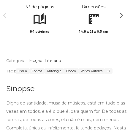
Nº de páginas
Dimensões
84 páginas
14.8 x 21 x 0.5 cm
Preto 
Ficção
,
Literário
Categorias:
Tags:
Maria
Contos
Antologia
Obook
Vários Autores
+1
Sinopse
Digna de santidade, musa de músicos, está em tudo e as
vezes em todos, ela é o que é, para quem for. De todas as
formas, de todas as cores, ela não é mais, nem menos.
Completa, única ou infelizmente, faltando pedaços. Nesta