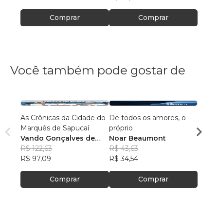
Comprar
Comprar
Você também pode gostar de
As Crônicas da Cidade do
De todos os amores, o
Contos do T
Marquês de Sapucaí
próprio
Vando Gonçalves de
Noar Beaumont
Ricar
Araújo
R$ 122,63
R$ 43,63
R$ 46
R$ 97,09
R$ 34,54
R$ 36
Comprar
Comprar