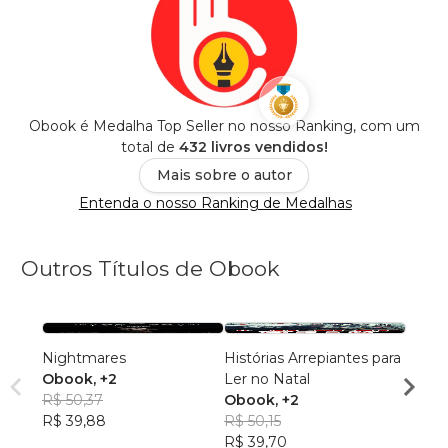
Obook é Medalha Top Seller no nosso Ranking, com um
total de
432 livros vendidos!
Mais sobre o autor
Entenda o nosso Ranking de Medalhas
Outros Títulos de Obook
Nightmares
Histórias Arrepiantes para
Histór
Obook
, +2
Ler no Natal
Brasil
R$ 50,37
Obook
, +2
Oboo
R$ 39,88
R$ 50,15
R$ 45
R$ 39,70
R$ 36