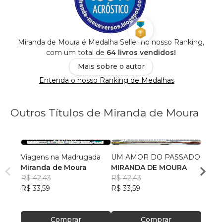
Miranda de Moura é Medalha Seller no nosso Ranking,
com um total de
64 livros vendidos!
Mais sobre o autor
Entenda o nosso Ranking de Medalhas
Outros Títulos de Miranda de Moura
Viagens na Madrugada
UM AMOR DO PASSADO
EU, E
Miranda de Moura
MIRANDA DE MOURA
MIRA
R$ 42,43
R$ 42,43
R$ 34
R$ 33,59
R$ 33,59
R$ 27
Comprar
Comprar