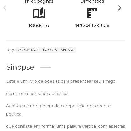
Nº de páginas
Dimensões
106 páginas
14.7 x 20.9 x 0.7 cm
Preto 
Tags:
ACRÓSTICOS
POESIAS
VERSOS
Sinopse
Este é um livro de poesias para presentear seu amigo,
escrito em forma de acróstico.
Acróstico é um gênero de composição geralmente
poética,
que consiste em formar uma palavra vertical com as letras