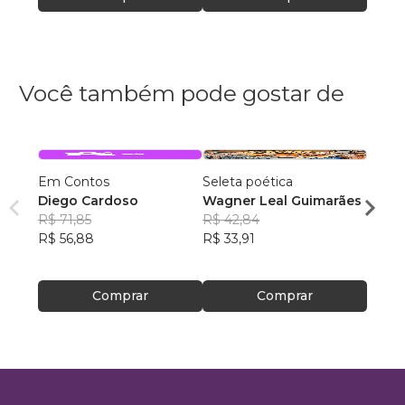
Você também pode gostar de
Em Contos
Seleta poética
O que
Diego Cardoso
Wagner Leal Guimarães
enten
R$ 71,85
R$ 42,84
ainda 
Carla
R$ 56,88
R$ 33,91
R$ 57
R$ 45
Comprar
Comprar