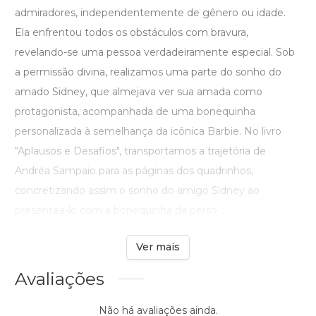
admiradores, independentemente de gênero ou idade.
Ela enfrentou todos os obstáculos com bravura,
revelando-se uma pessoa verdadeiramente especial. Sob
a permissão divina, realizamos uma parte do sonho do
amado Sidney, que almejava ver sua amada como
protagonista, acompanhada de uma bonequinha
personalizada à semelhança da icônica Barbie. No livro
"Aplausos e Desafios", transportamos a trajetória de
Andréa Sampaio para as páginas dos quadrinhos,
concretizando assim o sonho do amigo Sidney ao
presenteá-lo com a bonequinha da perso ...
Ver mais
Avaliações
Não há avaliações ainda.