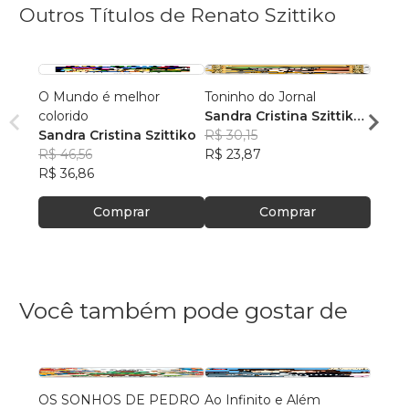
Outros Títulos de Renato Szittiko
O Mundo é melhor
Toninho do Jornal
Aplau
colorido
Sandra Cristina Szittiko
Sandr
Sandra Cristina Szittiko
Ramos
R$ 30,15
Ramo
R$ 40
R$ 46,56
R$ 23,87
R$ 32,
R$ 36,86
Comprar
Comprar
Você também pode gostar de
OS SONHOS DE PEDRO
Ao Infinito e Além
Gertr