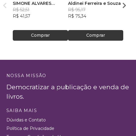
SIMONE ALVARES
Aldinei Ferreira e Souza
Mari 
FERAUCHE
R$ 52,51
R$ 95,17
R$ 51
R$ 41,57
R$ 75,34
R$ 41
Comprar
Comprar
NOSSA MISSÃO
Democratizar a publicação e venda de
livros.
SAIBA MAIS
Dúvidas e Contato
Política de Privacidade