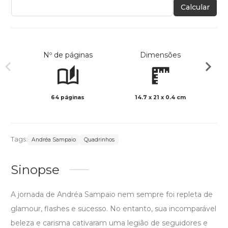
Calcular
Nº de páginas
Dimensões
64 páginas
14.7 x 21 x 0.4 cm
Col
Tags:
Andréa Sampaio
Quadrinhos
Sinopse
A jornada de Andréa Sampaio nem sempre foi repleta de
glamour, flashes e sucesso. No entanto, sua incomparável
beleza e carisma cativaram uma legião de seguidores e