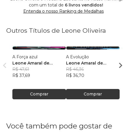
com um total de
6 livros vendidos!
Entenda o nosso Ranking de Medalhas
Outros Títulos de Leone Oliveira
A Força azul
A Evolução
Inicia
Leone Amaral de
Leone Amaral de
Leone
Oliveira
R$ 47,61
Oliveira
R$ 46,36
Olive
R$ 40
R$ 37,69
R$ 36,70
R$ 31
Comprar
Comprar
Você também pode gostar de