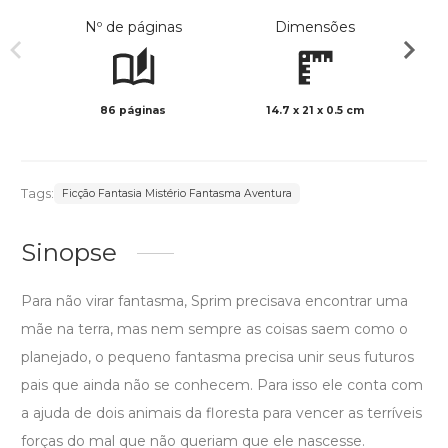
Nº de páginas
Dimensões
86 páginas
14.7 x 21 x 0.5 cm
Preto 
Tags:
Ficção Fantasia Mistério Fantasma Aventura
Sinopse
Para não virar fantasma, Sprim precisava encontrar uma
mãe na terra, mas nem sempre as coisas saem como o
planejado, o pequeno fantasma precisa unir seus futuros
pais que ainda não se conhecem. Para isso ele conta com
a ajuda de dois animais da floresta para vencer as terríveis
forças do mal que não queriam que ele nascesse.