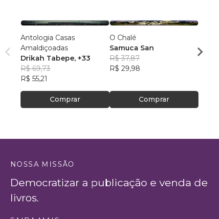
Antologia Casas
O Chalé
Entid
Amaldiçoadas
Samuca San
James
Drikah Tabepe
, +33
R$ 37,87
R$ 46
R$ 69,73
R$ 29,98
R$ 36
R$ 55,21
Comprar
Comprar
NOSSA MISSÃO
Democratizar a publicação e venda de
livros.