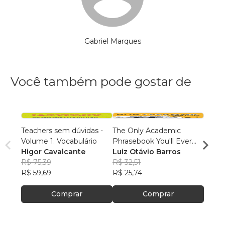
Gabriel Marques
Você também pode gostar de
Teachers sem dúvidas -
The Only Academic
VOCÊ
Volume 1: Vocabulário
Phrasebook You'll Ever
SHER
Higor Cavalcante
Need
Luiz Otávio Barros
R$ 63
R$ 75,39
R$ 32,51
R$ 50
R$ 59,69
R$ 25,74
Comprar
Comprar