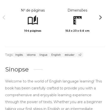
Nº de páginas
Dimensões
104 páginas
15.5 x 23 x 0.6 cm
Preto 
Tags:
Inglês
idioma
lingua
English
estudar
+2
Sinopse
Welcome to the world of English language learning! This
book has been carefully crafted to provide you with a
comprehensive and enjoyable learning experience
through the power of texts. Whether you are a beginner
taking your first steps in English or an intermediate