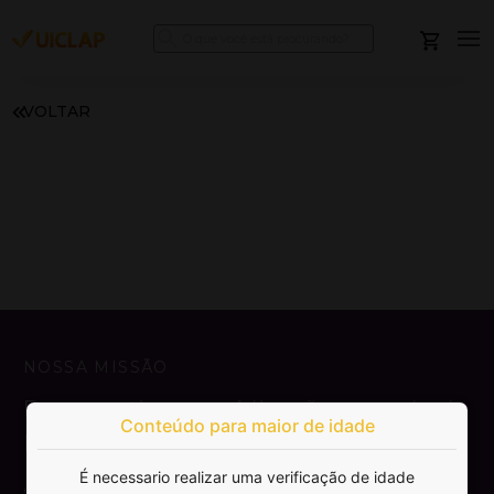
VOLTAR
NOSSA MISSÃO
Democratizar a publicação e venda de
Conteúdo para maior de idade
livros.
É necessario realizar uma verificação de idade
SAIBA MAIS