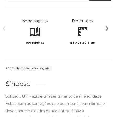
Nº de páginas
Dimensões
140 páginas
15.5 x 23 x 0.8 cm
Preto 
Tags:
drama cachorro biografia
Sinopse
Solidão... Um vazio e um sentimento de inferioridade!
Estas eram as sensações que acompanhavam Simone
desde aquele dia. Um pouco antes, já havia