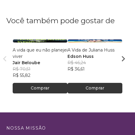
Você também pode gostar de
A vida que eu não planejei
A Vida de Juliana Huss
Uma E
viver
Edson Huss
Propó
Jair Beloube
R$ 46,24
Maria
R$ 70,51
R$ 36,61
R$ 73
R$ 55,82
R$ 58
Comprar
Comprar
NOSSA MISSÃO