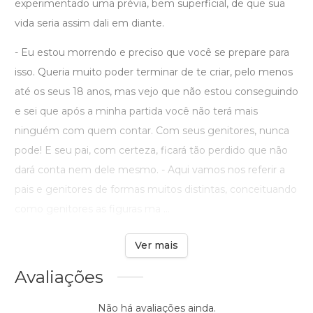
experimentado uma prévia, bem superficial, de que sua
vida seria assim dali em diante.
- Eu estou morrendo e preciso que você se prepare para
isso. Queria muito poder terminar de te criar, pelo menos
até os seus 18 anos, mas vejo que não estou conseguindo
e sei que após a minha partida você não terá mais
ninguém com quem contar. Com seus genitores, nunca
pode! E seu pai, com certeza, ficará tão perdido que não
dará conta nem dele mesmo. - Aqui vamos nos referir a
pais e genitores de formas muitos distintas, conceituando
como genitores as figuras ma ...
Ver mais
Avaliações
Não há avaliações ainda.