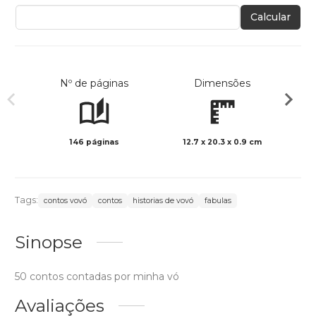
Calcular
Nº de páginas
Dimensões
146 páginas
12.7 x 20.3 x 0.9 cm
Col
Tags:
contos vovó
contos
historias de vovó
fabulas
Sinopse
50 contos contadas por minha vó
Avaliações