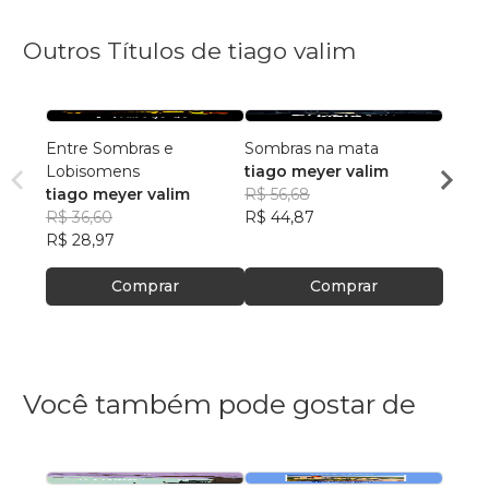
Outros Títulos de tiago valim
Entre Sombras e
Sombras na mata
ENTR
Lobisomens
tiago meyer valim
tiago
tiago meyer valim
R$ 56,68
R$ 72
R$ 36,60
R$ 44,87
R$ 57
R$ 28,97
Comprar
Comprar
Você também pode gostar de