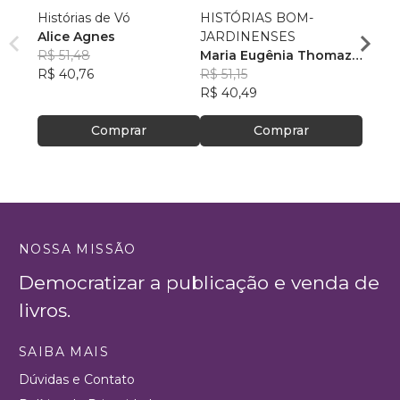
Histórias de Vó
HISTÓRIAS BOM-
O Arm
Alice Agnes
JARDINENSES
Minha
R$ 51,48
Maria Eugênia Thomaz
Vitor
R$ 40,76
Figueira
R$ 51,15
R$ 82
R$ 40,49
R$ 65
Comprar
Comprar
NOSSA MISSÃO
Democratizar a publicação e venda de
livros.
SAIBA MAIS
Dúvidas e Contato