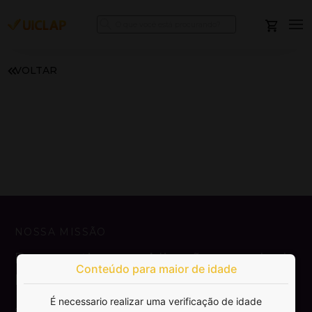
VOLTAR
NOSSA MISSÃO
Democratizar a publicação e venda de
Conteúdo para maior de idade
livros.
É necessario realizar uma verificação de idade
SAIBA MAIS