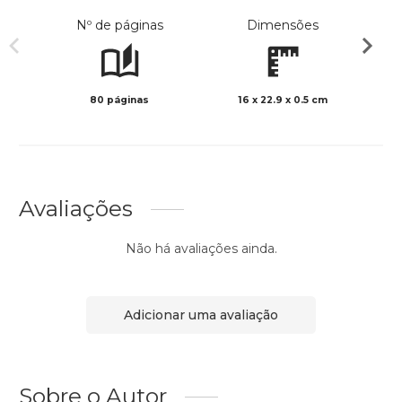
Nº de páginas
Dimensões
80 páginas
16 x 22.9 x 0.5 cm
Preto 
Avaliações
Não há avaliações ainda.
Adicionar uma avaliação
Sobre o Autor