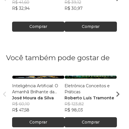
R$ 41,60
R$ 39,12
R$ 39
R$ 32,94
R$ 30,97
R$ 31
Comprar
Comprar
Você também pode gostar de
Inteligência Artificial: O
Eletrônica Conceitos e
Revis
Amanhã Brilhante da
Práticas
30
Humanidade
José Moura da Silva
Roberto Luís Tramonte
Diver
R$ 60,10
R$ 123,82
R$ 42
R$ 47,58
R$ 98,03
R$ 33
Comprar
Comprar