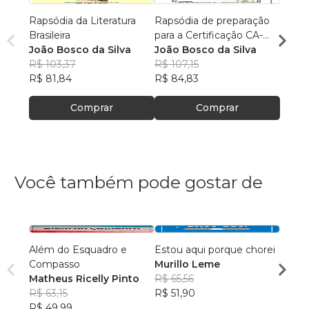
Rapsódia da Literatura
Rapsódia de preparação
RAPS
Brasileira
para a Certificação CA-
PREP
João Bosco da Silva
300 da ABECIP
João Bosco da Silva
CERT
João 
R$ 103,37
R$ 107,15
DA F
R$ 98
R$ 81,84
R$ 84,83
R$ 78
Comprar
Comprar
Você também pode gostar de
Além do Esquadro e
Estou aqui porque chorei
A Ess
Compasso
Murillo Leme
Welli
Matheus Ricelly Pinto
R$ 65,56
dos S
R$ 75
R$ 63,15
R$ 51,90
R$ 60
R$ 49,99