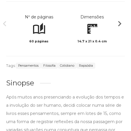
Nº de páginas
Dimensões
60 páginas
14.7 x 21 x 0.4 cm
Preto 
Tags:
Pensamentos
Filosofia
Cotidiano
Rapsódia
Sinopse
Após muitos anos presenciando a evolução dos tempos e
a involução do ser humano, decidi colocar numa série de
livros esses pensamentos, sempre em lotes de 15, como
uma forma de registrar reflexões da nossa passagem por
variadas situações numa conjuntura que perpassa por