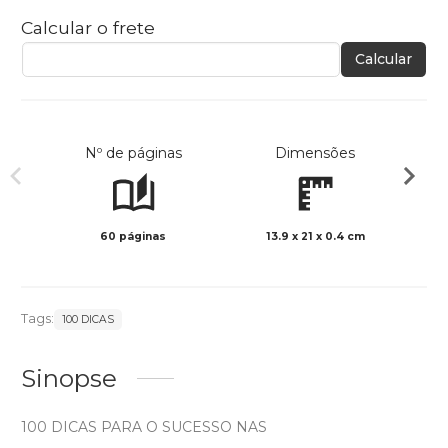
Calcular o frete
Calcular
Nº de páginas
Dimensões
60 páginas
13.9 x 21 x 0.4 cm
Col
Tags:
100 DICAS
Sinopse
100 DICAS PARA O SUCESSO NAS