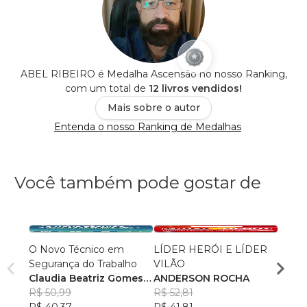
ABEL RIBEIRO é Medalha Ascensão no nosso Ranking,
com um total de
12 livros vendidos!
Mais sobre o autor
Entenda o nosso Ranking de Medalhas
Você também pode gostar de
O Novo Técnico em
LÍDER HERÓI E LÍDER
MGF 
Segurança do Trabalho
VILÃO
AUTO
Claudia Beatriz Gomes
ANDERSON ROCHA
Sidney
Almeida
R$ 50,99
R$ 52,81
R$ 10
R$ 40,37
R$ 41,81
R$ 80