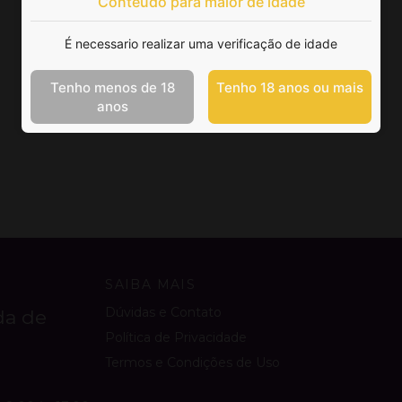
Conteúdo para maior de idade
É necessario realizar uma verificação de idade
Tenho menos de 18
Tenho 18 anos ou mais
anos
SAIBA MAIS
Dúvidas e Contato
da de
Política de Privacidade
Termos e Condições de Uso