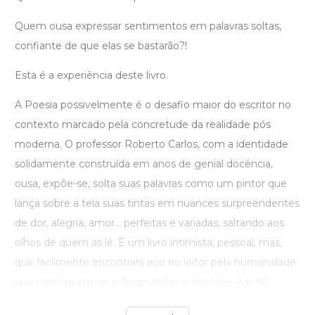
Quem ousa expressar sentimentos em palavras soltas,
confiante de que elas se bastarão?!
Esta é a experiência deste livro.
A Poesia possivelmente é o desafio maior do escritor no
contexto marcado pela concretude da realidade pós
moderna. O professor Roberto Carlos, com a identidade
solidamente construída em anos de genial docência,
ousa, expõe-se, solta suas palavras como um pintor que
lança sobre a tela suas tintas em nuances surpreendentes
de dor, alegria, amor... perfeitas e variadas, saltando aos
olhos de quem as lê. É um livro intimista, pessoal, mas,
que facilmente encontrará eco no leitor pela humanidade
que carrega em seus fragmentos e histórias. A prof ...