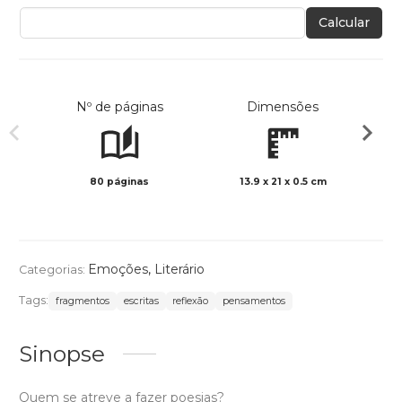
Calcular
Nº de páginas
Dimensões
80 páginas
13.9 x 21 x 0.5 cm
Preto 
Emoções
,
Literário
Categorias:
Tags:
fragmentos
escritas
reflexão
pensamentos
Sinopse
Quem se atreve a fazer poesias?