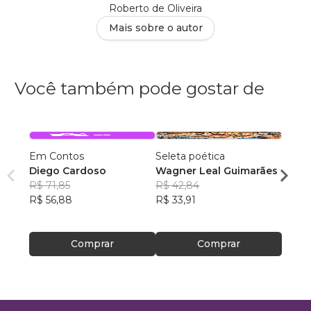
Roberto de Oliveira
Mais sobre o autor
Você também pode gostar de
Em Contos
Seleta poética
O que
Diego Cardoso
Wagner Leal Guimarães
enten
R$ 71,85
R$ 42,84
ainda 
Carla
R$ 56,88
R$ 33,91
R$ 57
R$ 45
Comprar
Comprar