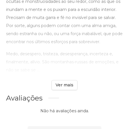
ocultas e monstruosidades ao seu redor, como as que os
inundam a mente e os puxam para a escuridão interior.
Precisam de muita garra e fé no invisível para se salvar.
Por sorte, alguns podem contar com uma alma amiga,
sendo estranha ou não, ou uma força inabalável, que pode
encontrar nos últimos esforços para sobreviver.
Medo, desespero, tristeza, desesperança, incerteza e,
finalmente, alívio. São montanhas-russas de emoções, e
não se sabe se ...
Ver mais
Avaliações
Não há avaliações ainda.