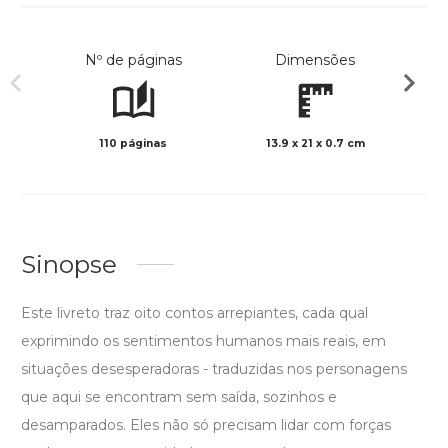
Nº de páginas
Dimensões
110 páginas
13.9 x 21 x 0.7 cm
Preto 
Sinopse
Este livreto traz oito contos arrepiantes, cada qual
exprimindo os sentimentos humanos mais reais, em
situações desesperadoras - traduzidas nos personagens
que aqui se encontram sem saída, sozinhos e
desamparados. Eles não só precisam lidar com forças