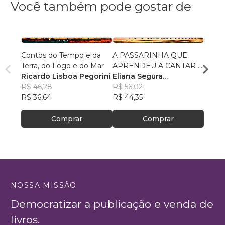
Você também pode gostar de
Contos do Tempo e da
A PASSARINHA QUE
Reuni
Terra, do Fogo e do Mar
APRENDEU A CANTAR E
Alexa
Ricardo Lisboa Pegorini
VOAR
Eliana Segura
R$ 75
R$ 46,28
Fernandes
R$ 56,02
R$ 59
R$ 36,64
R$ 44,35
Comprar
Comprar
NOSSA MISSÃO
Democratizar a publicação e venda de
livros.