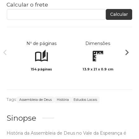
Calcular o frete
Calcular
Nº de páginas
Dimensões
154 páginas
13.9 x 21 x 0.9 cm
Preto 
Tags:
Assembleia de Deus
História
Estudos Locais
Sinopse
História da Assembleia de Deus no Vale da Esperança é