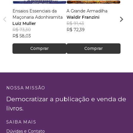
Ensaios Essenciais da
A Grande Armadilha
Jacar
Maçonaria Adonhiramita
Waldir Franzini
Rui C
Luiz Muller
R$ 91,43
R$ 54
R$ 73,30
R$ 72,39
R$ 43
R$ 58,03
Comprar
Comprar
NOSSA MISSÃO
Democratizar a publicação e venda de
livros.
SAIBA MAIS
Dúvidas e Contato