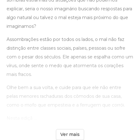
sombras estranhas ou situações que não podemos
explicar, seria o nosso imaginário buscando respostas para
algo natural ou talvez o mal esteja mais próximo do que
imaginamos?
Assombrações estão por todos os lados, o mal não faz
distinção entre classes sociais, países, pessoas ou sofre
com o pesar dos séculos. Ele apenas se espalha como um
vírus, onde sente o medo que atormenta os corações
mais fracos.
Olhe bem a sua volta, e cuide para que ele não entre
pelas menores rachaduras dos cômodos de sua casa,
como o mofo que empesteia e a ferrugem que corrói.
Nesta ediçã ...
Ver mais