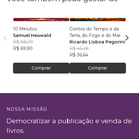
10 Minutos
Contos do Tempo e da
Arqui
Samuel Heuwald
Terra, do Fogo e do Mar
Desc
R$ 88,29
Ricardo Lisboa Pegorini
Rodri
R$ 69,90
R$ 46,28
R$ 64
R$ 36,64
R$ 51
Comprar
Comprar
NOSSA MISSÃO
Democratizar a publicação e venda de
livros.