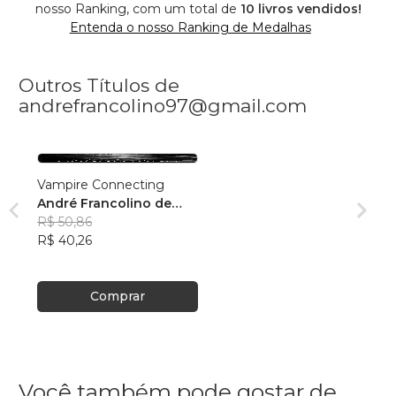
nosso Ranking, com um total de
10 livros vendidos!
Entenda o nosso Ranking de Medalhas
Outros Títulos de
andrefrancolino97@gmail.com
Vampire Connecting
André Francolino de
Aquino
R$ 50,86
R$ 40,26
Comprar
Você também pode gostar de